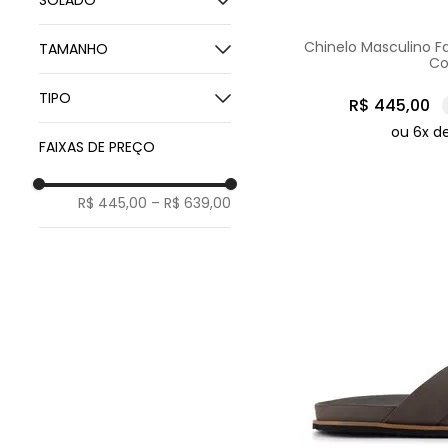
SOLADO
Couro de Carneiro
Borracha
Chinelo Masculino F
TAMANHO
Co
37
TIPO
R$
445
,
00
38
ou
6
x d
39
Tradicional
FAIXAS DE PREÇO
40
Slide
41
R$ 445,00
–
R$ 639,00
42
43
44
47