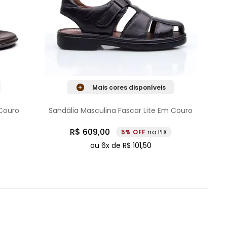
Mais cores disponíveis
 Couro
Sandália Masculina Fascar Lite Em Couro
R$
609
,
00
5%
no PIX
ou
6
x de
R$
101
,
50