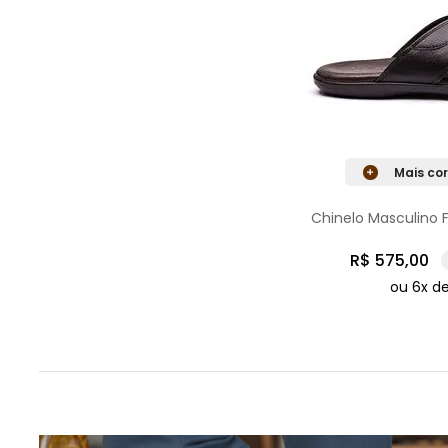
Mais cor
Chinelo Masculino 
R$
575
,
00
ou
6
x d