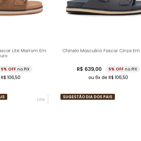
ascar Lite Marrom Em
Chinelo Masculino Fascar Cinza Em
uro
R$
639
,
00
5%
no PIX
5%
no PIX
e
R$
106
,
50
ou
6
x de
R$
106
,
50
AIS
SUGESTÃO DIA DOS PAIS
Lite