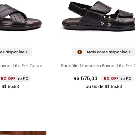
es disponíveis
Mais cores disponíveis
Fascar Lite Em Couro
Sandália Masculina Fascar Lite Em
R$
575
,
00
5%
no PIX
5%
no PIX
e
R$
95
,
83
ou
6
x de
R$
95
,
83