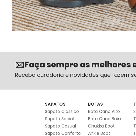
Faça sempre as melhores 
Receba curadoria e novidades que fazem se
SAPATOS
BOTAS
T
Sapato Clássico
Bota Cano Alto
S
Sapato Social
Bota Cano Baixo
T
Sapato Casual
Chukka Boot
T
Sapato Conforto
Ankle Boot
T