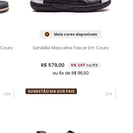
Mais cores disponíveis
 Couro
Sandália Masculina Fascar Em Couro
R$
579
,
00
5%
no PIX
ou
6
x de
R$
96
,
50
SUGESTÃO DIA DOS PAIS
Lite
Lite