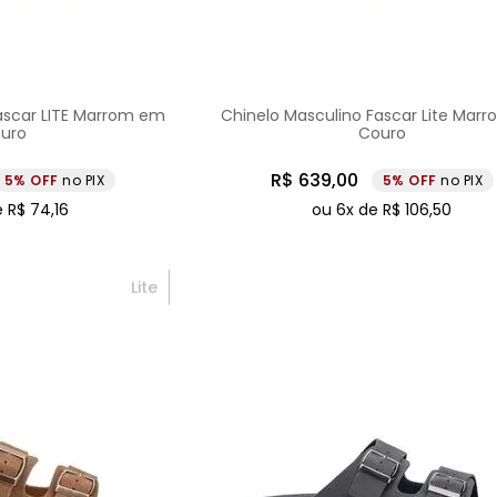
ascar LITE Marrom em
Chinelo Masculino Fascar Lite Mar
uro
Couro
R$
639
,
00
5%
no PIX
5%
no PIX
e
R$
74
,
16
ou
6
x de
R$
106
,
50
Lite