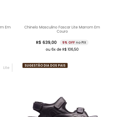
rom Em
Chinelo Masculino Fascar Lite Marrom Em
Couro
R$
639
,
00
5%
no PIX
ou
6
x de
R$
106
,
50
SUGESTÃO DIA DOS PAIS
Lite