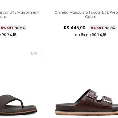
ascar LITE Marrom em
Chinelo Masculino Fascar LITE Pre
uro
Couro
R$
445
,
00
5%
no PIX
5%
no PIX
e
R$
74
,
16
ou
6
x de
R$
74
,
16
Lite