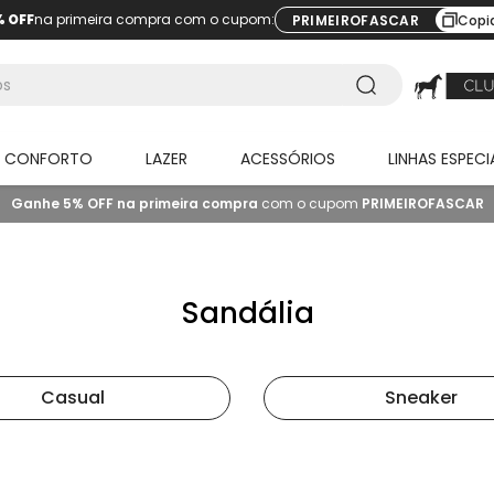
% OFF
na primeira compra com o cupom:
PRIMEIROFASCAR
Copi
O CONFORTO
LAZER
ACESSÓRIOS
LINHAS ESPECI
Ganhe 5% OFF na primeira compra
com o cupom
PRIMEIROFASCAR
Sandália
Casual
Sneaker