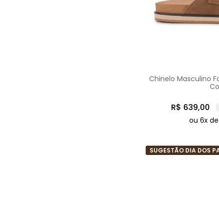
Chinelo Masculino F
Co
R$
639
,
00
ou
6
x d
SUGESTÃO DIA DOS P