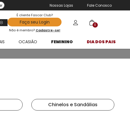
ar
Nossas Lojas
Fale Conosco
É cliente Fascar Club?
Faça seu Login
0
Não é membro?
Cadastre-se!
AIS
OCASIÃO
FEMININO
DIA DOS PAIS
Chinelos e Sandálias