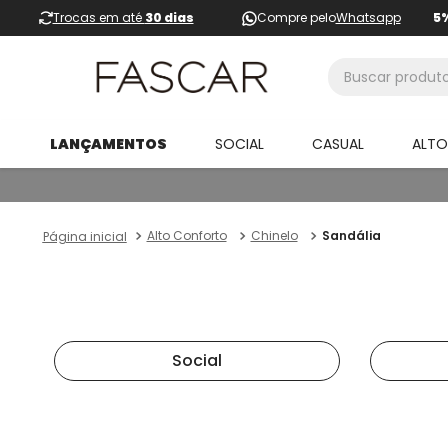
Trocas em até
30 dias
Compre pelo
Whatsapp
5
Buscar produtos
LANÇAMENTOS
SOCIAL
CASUAL
ALT
Alto Conforto
Chinelo
Sandália
Social