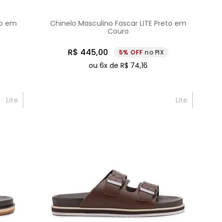
to em
Chinelo Masculino Fascar LITE Preto em
Couro
R$
445
,
00
5%
no PIX
ou
6
x de
R$
74
,
16
Lite
Lite