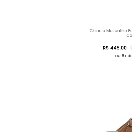
Chinelo Masculino F
Co
R$
445
,
00
ou
6
x d