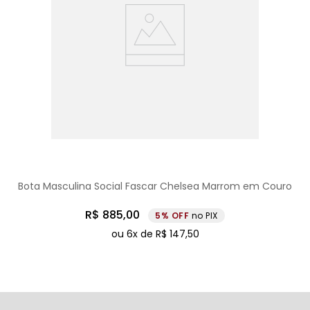
Bota Masculina Social Fascar Chelsea Marrom em Couro
R$
885
,
00
5%
no PIX
ou
6
x de
R$
147
,
50