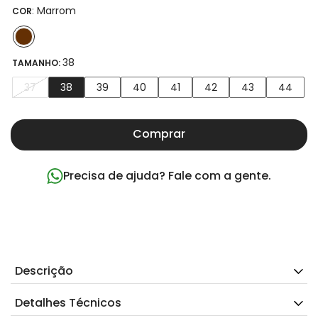
:
Marrom
COR
38
TAMANHO:
37
38
39
40
41
42
43
44
Comprar
Precisa de ajuda? Fale com a gente.
Descrição
Detalhes Técnicos