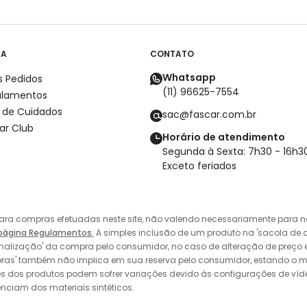
DA
CONTATO
Whatsapp
 Pedidos
(11) 96625-7554
ulamentos
 de Cuidados
sac@fascar.com.br
ar Club
Horário de atendimento
Segunda à Sexta: 7h30 - 16h3
Exceto feriados
ara compras efetuadas neste site, não valendo necessariamente para no
página Regulamentos.
A simples inclusão de um produto na 'sacola de 
inalização' da compra pelo consumidor, no caso de alteração de preço 
ras' também não implica em sua reserva pelo consumidor, estando o m
s dos produtos podem sofrer variações devido às configurações de vídeo 
enciam dos materiais sintéticos.