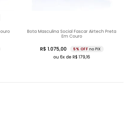
Couro
Bota Masculina Social Fascar Airtech Preta
Em Couro
R$
1
.
075
,
00
5%
no PIX
ou
6
x de
R$
179
,
16