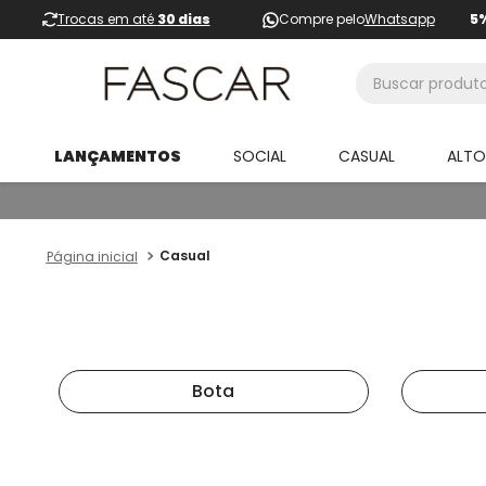
Trocas em até
30 dias
Compre pelo
Whatsapp
5
Buscar produtos
LANÇAMENTOS
SOCIAL
CASUAL
ALT
Casual
Bota