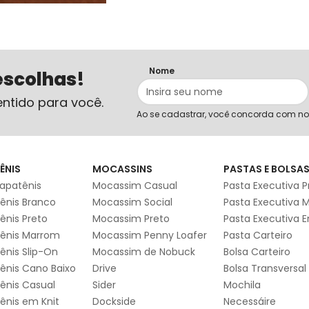
Nome
escolhas!
ntido para você.
Ao se cadastrar, você concorda com n
ÊNIS
MOCASSINS
PASTAS E BOLSA
apatênis
Mocassim Casual
Pasta Executiva P
ênis Branco
Mocassim Social
Pasta Executiva 
ênis Preto
Mocassim Preto
Pasta Executiva 
ênis Marrom
Mocassim Penny Loafer
Pasta Carteiro
ênis Slip-On
Mocassim de Nobuck
Bolsa Carteiro
ênis Cano Baixo
Drive
Bolsa Transversal
ênis Casual
Sider
Mochila
ênis em Knit
Dockside
Necessáire