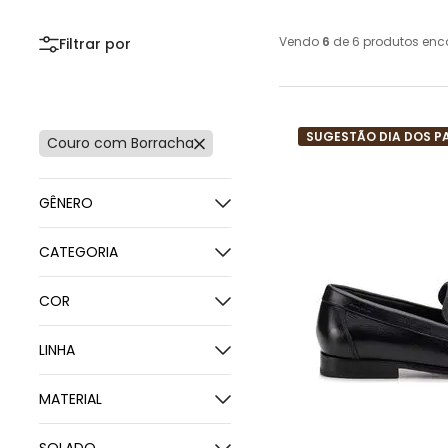
Vendo
6
de
6
produtos enc
SUGESTÃO DIA DOS P
Couro com Borracha
GÊNERO
Masculino
CATEGORIA
Bota
COR
Mocassim
Marrom
LINHA
Preto
Airtech
MATERIAL
Couro Bovino