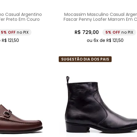
o Casual Argentino
Mocassim Masculino Casual Arge
fer Preto Em Couro
Fascar Penny Loafer Marrom Em 
R$
729
,
00
5%
no PIX
5%
no PIX
e
R$
121
,
50
ou
6
x de
R$
121
,
50
SUGESTÃO DIA DOS PAIS