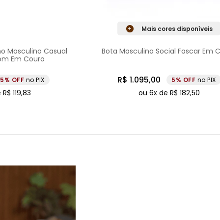
Mais cores disponíveis
o Masculino Casual
Bota Masculina Social Fascar Em 
rom Em Couro
R$
1
.
095
,
00
5%
no PIX
5%
no PIX
e
R$
119
,
83
ou
6
x de
R$
182
,
50