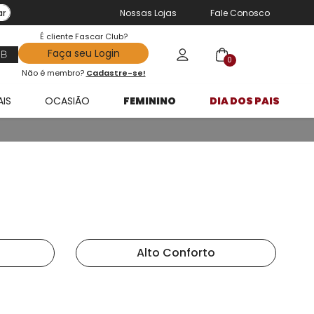
ar
Nossas Lojas
Fale Conosco
É cliente Fascar Club?
Faça seu Login
0
Não é membro?
Cadastre-se!
AIS
OCASIÃO
FEMININO
DIA DOS PAIS
Alto Conforto