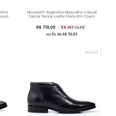
ntino
Mocassim Argentino Masculino Casual
Couro
Fascar Penny Loafer Preto Em Couro
R$
719
,
00
5%
no PIX
ou
6
x de
R$
119
,
83
Airtech