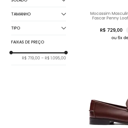
SOLADO
Couro de Carneiro
Couro com Borracha
Mocassim Masculin
TAMANHO
Fascar Penny Loa
37
TIPO
R$
729
,
00
38
ou
6
x d
39
Cano Alto
FAIXAS DE PREÇO
40
Chukka Boot
41
Penny Loafer
R$ 719,00
–
R$ 1.095,00
42
Ankle Boot
43
44
45
46
47
48