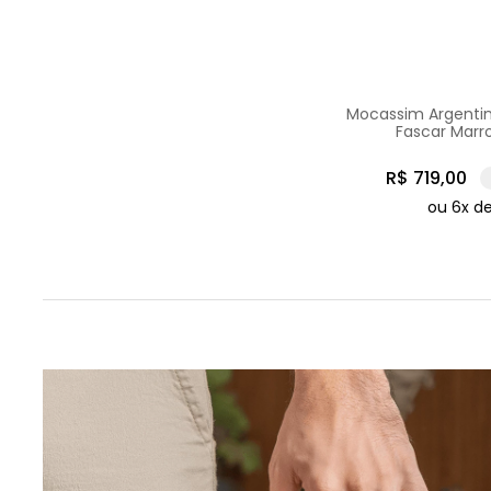
Mocassim Argentin
Fascar Mar
R$
719
,
00
ou
6
x d