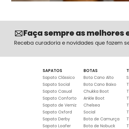
Faça sempre as melhores 
Receba curadoria e novidades que fazem se
SAPATOS
BOTAS
T
Sapato Clássico
Bota Cano Alto
S
Sapato Social
Bota Cano Baixo
T
Sapato Casual
Chukka Boot
T
Sapato Conforto
Ankle Boot
T
Sapato de Verniz
Chelsea
T
Sapato Oxford
Social
T
Sapato Derby
Bota de Camurça
T
Sapato Loafer
Bota de Nobuck
T