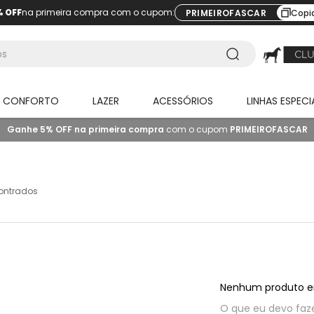
% OFF
na primeira compra com o cupom:
PRIMEIROFASCAR
Copi
O CONFORTO
LAZER
ACESSÓRIOS
LINHAS ESPECI
Ganhe 5% OFF na primeira compra
com o cupom
PRIMEIROFASCAR
ontrados
Nenhum produto e
O que eu devo faz