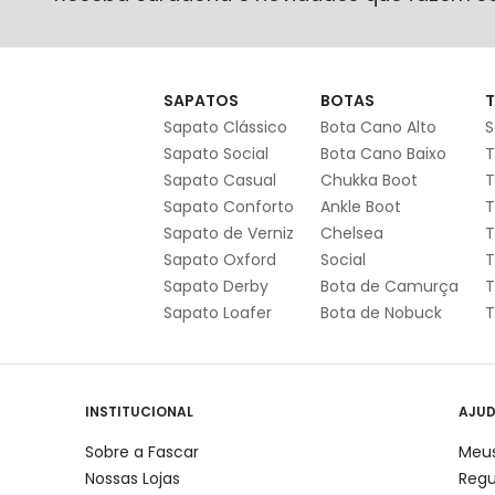
SAPATOS
BOTAS
T
Sapato Clássico
Bota Cano Alto
S
Sapato Social
Bota Cano Baixo
T
Sapato Casual
Chukka Boot
T
Sapato Conforto
Ankle Boot
T
Sapato de Verniz
Chelsea
T
Sapato Oxford
Social
T
Sapato Derby
Bota de Camurça
T
Sapato Loafer
Bota de Nobuck
T
INSTITUCIONAL
AJU
Sobre a Fascar
Meus
Nossas Lojas
Reg