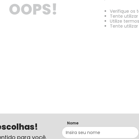
OOPS!
Verifique os 
Tente utiliza
Utilize termo
Tente utiliza
Nome
escolhas!
ntido para você.