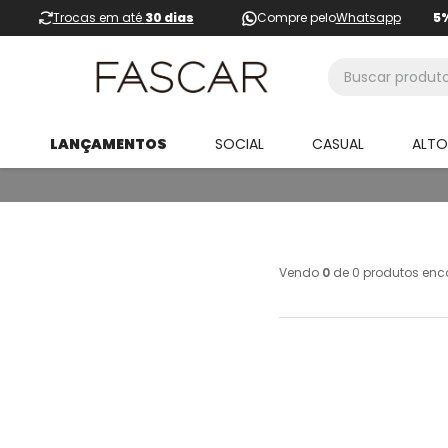
Trocas em até
30 dias
Compre pelo
Whatsapp
5
Buscar produtos
LANÇAMENTOS
SOCIAL
CASUAL
ALT
Vendo
0
de
0
produtos enc