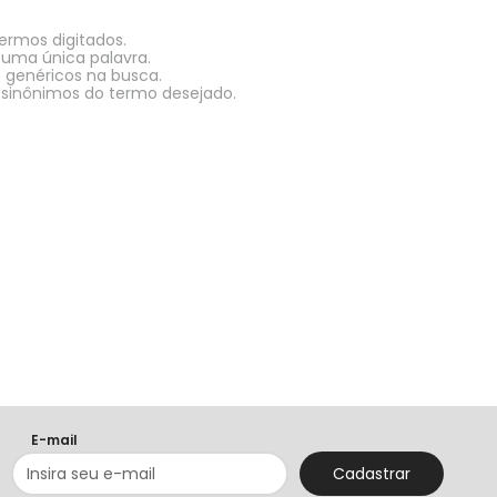
termos digitados.
r uma única palavra.
s genéricos na busca.
r sinônimos do termo desejado.
E-mail
Cadastrar