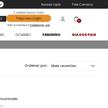
ar
Nossas Lojas
Fale Conosco
É cliente Fascar Club?
Faça seu Login
0
Não é membro?
Cadastre-se!
AIS
OCASIÃO
FEMININO
DIA DOS PAIS
Mais recentes
ncontrado
er?