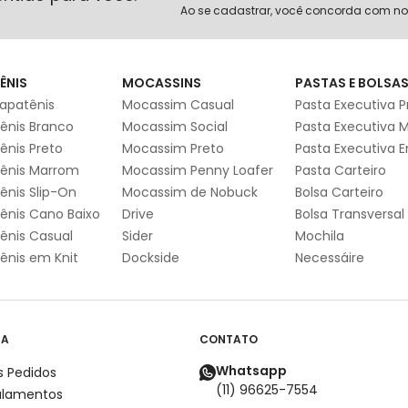
Ao se cadastrar, você concorda com n
ÊNIS
MOCASSINS
PASTAS E BOLSA
apatênis
Mocassim Casual
Pasta Executiva P
ênis Branco
Mocassim Social
Pasta Executiva 
ênis Preto
Mocassim Preto
Pasta Executiva 
ênis Marrom
Mocassim Penny Loafer
Pasta Carteiro
ênis Slip-On
Mocassim de Nobuck
Bolsa Carteiro
ênis Cano Baixo
Drive
Bolsa Transversal
ênis Casual
Sider
Mochila
ênis em Knit
Dockside
Necessáire
DA
CONTATO
Whatsapp
 Pedidos
(11) 96625-7554
ulamentos