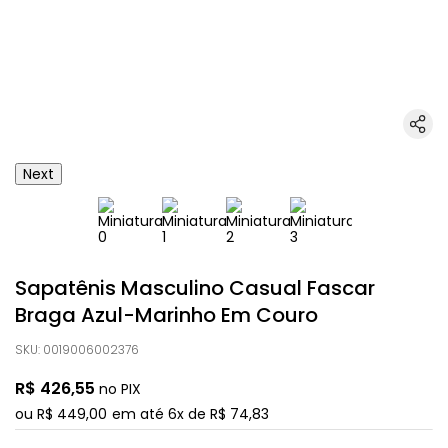
Next
Sapatênis Masculino Casual Fascar
Braga Azul-Marinho Em Couro
SKU
:
0019006002376
R$
426
,
55
no PIX
ou
R$
449
,
00
em até
6
x de
R$
74
,
83