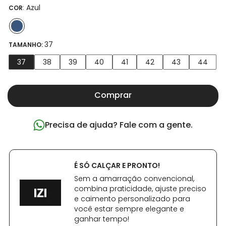
:
Azul
COR
37
TAMANHO:
37
38
39
40
41
42
43
44
Comprar
Precisa de ajuda? Fale com a gente.
É SÓ CALÇAR E PRONTO!
Sem a amarração convencional,
combina praticidade, ajuste preciso
e caimento personalizado para
você estar sempre elegante e
ganhar tempo!