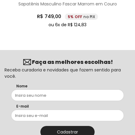
Sapatênis Masculino Fascar Marrom em Couro
R$
749
,
00
5%
no PIX
ou
6
x de
R$
124
,
83
Faça as melhores escolhas!
Receba curadoria e novidades que fazem sentido para
você.
Nome
E-mail
Cadastrar