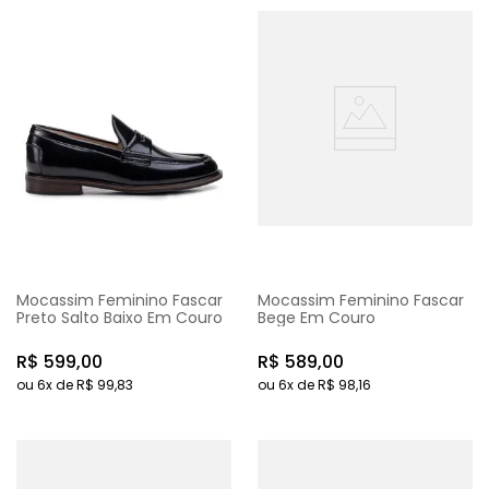
Mocassim Feminino Fascar
Mocassim Feminino Fascar
Preto Salto Baixo Em Couro
Bege Em Couro
R$
599
,
00
R$
589
,
00
ou
6
x de
R$
99
,
83
ou
6
x de
R$
98
,
16