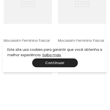
Mocassim Feminino Fascar
Mocassim Feminino Fascar
Preto Salto Baixo Em Couro
Vinho Sálvia Em Couro
Este site usa cookies para garantir que você obtenha a
R$
679
,
00
R$
589
,
00
melhor experiência.
Saiba mais
.
ou
6
x de
R$
113
,
16
ou
6
x de
R$
98
,
16
Continuar