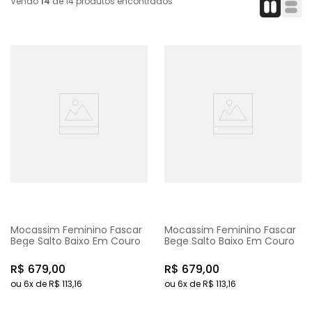
Vendo
14
de
14
produtos encontrados
Mocassim Feminino Fascar
Mocassim Feminino Fascar
Bege Salto Baixo Em Couro
Bege Salto Baixo Em Couro
R$
679
,
00
R$
679
,
00
ou
6
x de
R$
113
,
16
ou
6
x de
R$
113
,
16