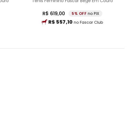
ouro
Tênis Feminino Fascar Bege Em Couro
R$
619
,
00
5%
no PIX
R$
557
,
10
no Fascar Club