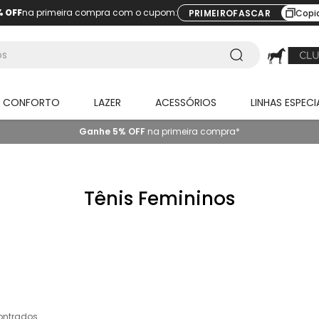
% OFF
na primeira compra com o cupom:
PRIMEIROFASCAR
Copi
O CONFORTO
LAZER
ACESSÓRIOS
LINHAS ESPECI
Ganhe 5% OFF
na primeira compra*
Tênis Femininos
ontrados