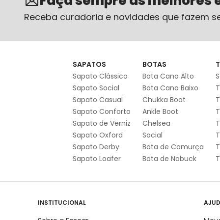
Faça sempre as melhores 
Receba curadoria e novidades que fazem se
SAPATOS
BOTAS
T
Sapato Clássico
Bota Cano Alto
S
Sapato Social
Bota Cano Baixo
T
Sapato Casual
Chukka Boot
T
Sapato Conforto
Ankle Boot
T
Sapato de Verniz
Chelsea
T
Sapato Oxford
Social
T
Sapato Derby
Bota de Camurça
T
Sapato Loafer
Bota de Nobuck
T
INSTITUCIONAL
AJU