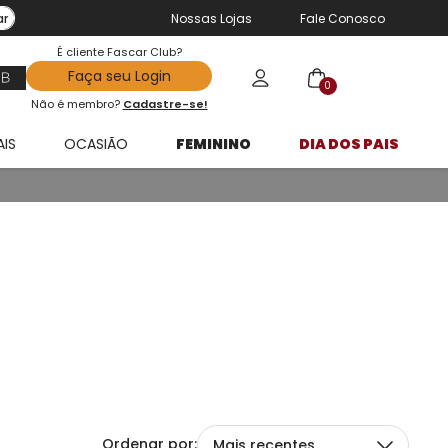
ar
Nossas Lojas
Fale Conosco
É cliente Fascar Club?
Faça seu Login
0
Não é membro?
Cadastre-se!
AIS
OCASIÃO
FEMININO
DIA DOS PAIS
Mais recentes