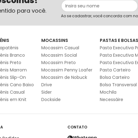
escolhas!
ntido para você.
Ao se cadastrar, você concorda com n
ÊNIS
MOCASSINS
PASTAS E BOLSA
apatênis
Mocassim Casual
Pasta Executiva P
ênis Branco
Mocassim Social
Pasta Executiva 
ênis Preto
Mocassim Preto
Pasta Executiva 
ênis Marrom
Mocassim Penny Loafer
Pasta Carteiro
ênis Slip-On
Mocassim de Nobuck
Bolsa Carteiro
ênis Cano Baixo
Drive
Bolsa Transversal
ênis Casual
Sider
Mochila
ênis em Knit
Dockside
Necessáire
DA
CONTATO
Whatsapp