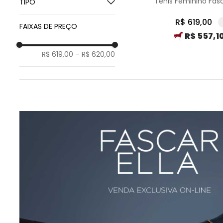
Tênis Feminino Fas
TIPO
35
36
R$
619
,
00
Couro Camurça
FAIXAS DE PREÇO
37
R$
557
,
1
38
R$ 619,00
–
R$ 620,00
39