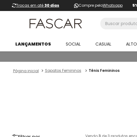
Trocas em até
30 dias
Compre pelo
Whatsapp
5
Buscar produtos
LANÇAMENTOS
SOCIAL
CASUAL
ALT
Sapatos Femininos
Tênis Femininos
Vendo
3
de
3
produtos enc