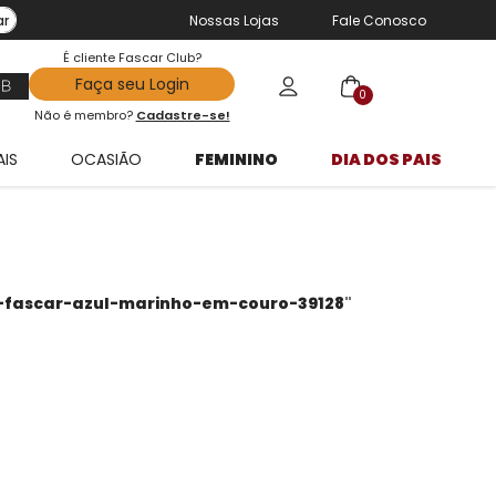
ar
Nossas Lojas
Fale Conosco
É cliente Fascar Club?
Faça seu Login
0
Não é membro?
Cadastre-se!
AIS
OCASIÃO
FEMININO
DIA DOS PAIS
-fascar-azul-marinho-em-couro-39128
"