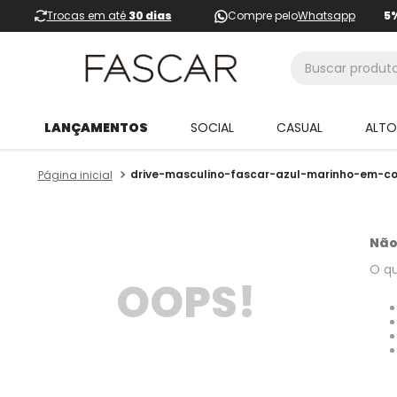
Trocas em até
30 dias
Compre pelo
Whatsapp
5
Buscar produtos
LANÇAMENTOS
SOCIAL
CASUAL
ALT
drive-masculino-fascar-azul-marinho-em-co
Não
O qu
OOPS!