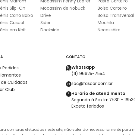
ênis Marrom
Mocassim Penny Loafer
Pasta Carteiro
ênis Slip-On
Mocassim de Nobuck
Bolsa Carteiro
ênis Cano Baixo
Drive
Bolsa Transversal
ênis Casual
Sider
Mochila
ênis em Knit
Dockside
Necessáire
DA
CONTATO
Whatsapp
 Pedidos
(11) 96625-7554
ulamentos
 de Cuidados
sac@fascar.com.br
ar Club
Horário de atendimento
Segunda à Sexta: 7h30 - 16h3
Exceto feriados
ara compras efetuadas neste site, não valendo necessariamente para no