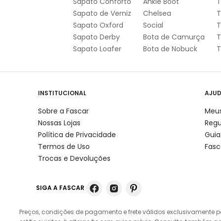
Sapato Conforto
Ankle Boot
T
Sapato de Verniz
Chelsea
T
Sapato Oxford
Social
T
Sapato Derby
Bota de Camurça
T
Sapato Loafer
Bota de Nobuck
T
INSTITUCIONAL
AJU
Sobre a Fascar
Meus
Nossas Lojas
Reg
Política de Privacidade
Guia
Termos de Uso
Fasc
Trocas e Devoluções
Preços, condições de pagamento e frete válidos exclusivamente p