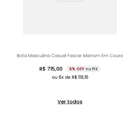
Bota Masculina Casual Fascar Marrom Em Couro
R$
715
,
00
5%
no PIX
ou
6
x de
R$
119
,
16
Ver todos