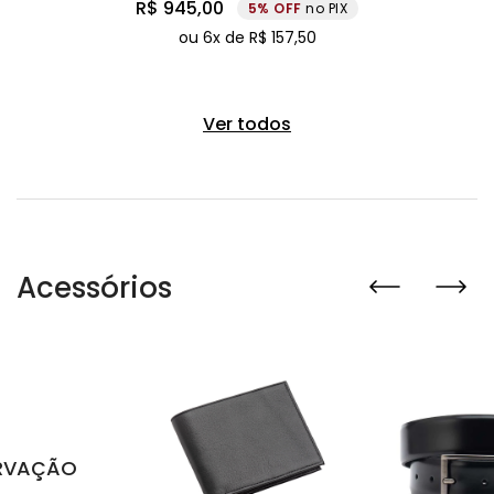
R$
945
,
00
5%
no PIX
ou
6
x de
R$
157
,
50
Ver todos
Acessórios
RVAÇÃO