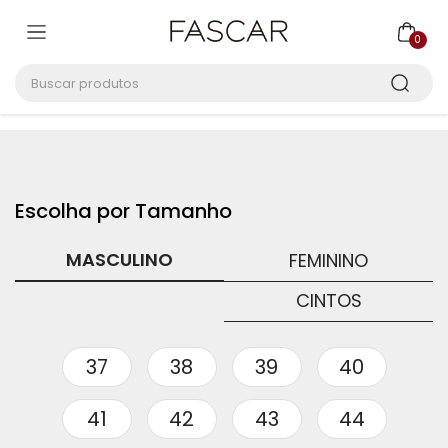
0
Buscar produtos
MASCULINO
FEMININO
CINTOS
37
38
39
40
41
42
43
44