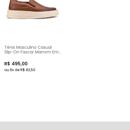
Tênis Masculino Casual
Slip-On Fascar Marrom Em
Couro
R$
495
,
00
ou
6
x de
R$
82
,
50