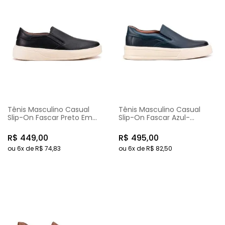
Tênis Masculino Casual
Tênis Masculino Casual
Slip-On Fascar Preto Em
Slip-On Fascar Azul-
Couro
Marinho Em Couro
R$
449
,
00
R$
495
,
00
ou
6
x de
R$
74
,
83
ou
6
x de
R$
82
,
50