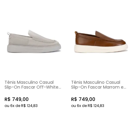
Tênis Masculino Casual
Tênis Masculino Casual
Slip-On Fascar Off-White
Slip-On Fascar Marrom em
em Couro
Couro
R$
749
,
00
R$
749
,
00
ou
6
x de
R$
124
,
83
ou
6
x de
R$
124
,
83