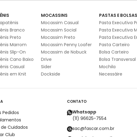
ÊNIS
MOCASSINS
PASTAS E BOLSA
apatênis
Mocassim Casual
Pasta Executiva P
ênis Branco
Mocassim Social
Pasta Executiva 
ênis Preto
Mocassim Preto
Pasta Executiva 
ênis Marrom
Mocassim Penny Loafer
Pasta Carteiro
ênis Slip-On
Mocassim de Nobuck
Bolsa Carteiro
ênis Cano Baixo
Drive
Bolsa Transversal
ênis Casual
Sider
Mochila
ênis em Knit
Dockside
Necessáire
DA
CONTATO
Whatsapp
 Pedidos
(11) 96625-7554
ulamentos
 de Cuidados
sac@fascar.com.br
ar Club