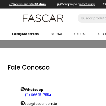
Trocas em até
30 dias
Compre pelo
Whatsapp
5
Buscar produtos
LANÇAMENTOS
SOCIAL
CASUAL
ALT
Fale Conosco
Whatsapp
(11) 96625-7554
sac@fascar.com.br