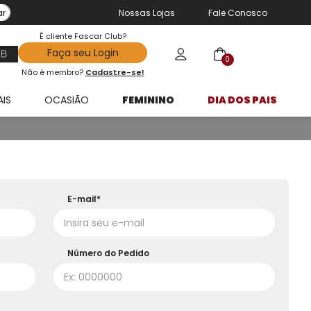
ar
Nossas Lojas
Fale Conosco
É cliente Fascar Club?
Faça seu Login
0
Não é membro?
Cadastre-se!
AIS
OCASIÃO
FEMININO
DIA DOS PAIS
E-mail*
Número do Pedido