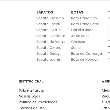
SAPATOS
BOTAS
T
Sapato Clássico
Bota Cano Alto
S
Sapato Social
Bota Cano Baixo
T
Sapato Casual
Chukka Boot
T
Sapato Conforto
Ankle Boot
T
Sapato de Verniz
Chelsea
T
Sapato Oxford
Social
T
Sapato Derby
Bota de Camurça
T
Sapato Loafer
Bota de Nobuck
T
INSTITUCIONAL
AJU
Sobre a Fascar
Meus
Nossas Lojas
Reg
Política de Privacidade
Guia
Termos de Uso
Fasc