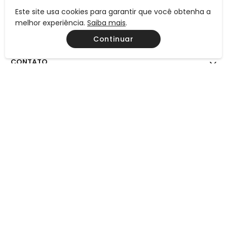
Este site usa cookies para garantir que você obtenha a
INSTITUCIONAL
melhor experiência.
Saiba mais
.
Continuar
AJUDA
CONTATO
MEIOS DE PAGAMENTO
CERTIFICAÇÕES
Preços, condições de pagamento e frete válidos exclusivamente
para compras efetuadas neste site, não valendo necessariamente
para nossas lojas físicas. Todos os preços e condições comerciais
estão sujeitos à alteração sem aviso prévio.
Consulte também a