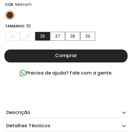
:
Marrom
COR
36
TAMANHO:
34
35
36
37
38
39
Comprar
Precisa de ajuda? Fale com a gente.
Descrição
Detalhes Técnicos