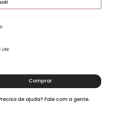
ck!
to
UNI
:
Comprar
Precisa de ajuda? Fale com a gente.