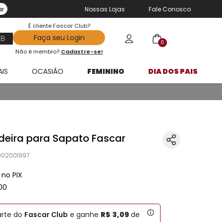
ar
Nossas Lojas
Fale Conosco
É cliente Fascar Club?
Faça seu Login
0
Não é membro?
Cadastre-se!
AIS
OCASIÃO
FEMININO
DIA DOS PAIS
eira para Sapato Fascar
02001997
no PIX
00
arte do
Fascar Club
e ganhe
R$
3
,
09
de