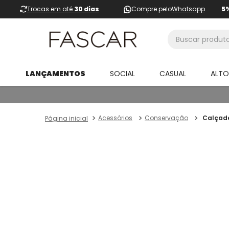
Trocas em até
30 dias
Compre pelo
Whatsapp
5
Buscar produtos
LANÇAMENTOS
SOCIAL
CASUAL
ALT
Acessórios
Conservação
Calçade