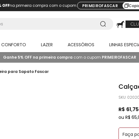
% OFF
na primeira compra com o cupom:
PRIMEIROFASCAR
Copi
O CONFORTO
LAZER
ACESSÓRIOS
LINHAS ESPECI
Ganhe 5% OFF na primeira compra
com o cupom
PRIMEIROFASCAR
ira para Sapato Fascar
Calçad
SKU
:
02020
R$
61
,
75
ou
R$
65
,
Faça p