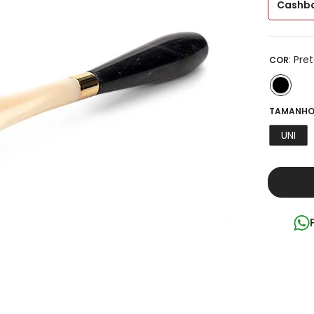
Cashba
:
Pre
COR
TAMANHO
UNI