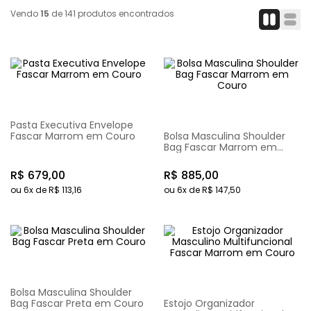
Vendo
15
de
141
produtos encontrados
Pasta Executiva Envelope
Fascar Marrom em Couro
Bolsa Masculina Shoulder
Bag Fascar Marrom em
Couro
R$
679
,
00
R$
885
,
00
ou
6
x de
R$
113
,
16
ou
6
x de
R$
147
,
50
Bolsa Masculina Shoulder
Bag Fascar Preta em Couro
Estojo Organizador