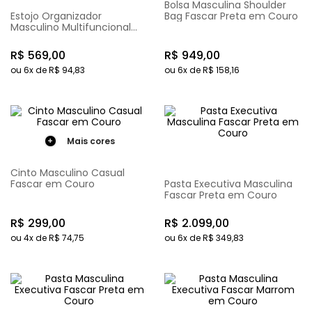
Bolsa Masculina Shoulder
Estojo Organizador
Bag Fascar Preta em Couro
Masculino Multifuncional
Fascar Preto em Couro
R$
569
,
00
R$
949
,
00
ou
6
x de
R$
94
,
83
ou
6
x de
R$
158
,
16
Mais cores
Cinto Masculino Casual
Fascar em Couro
Pasta Executiva Masculina
Fascar Preta em Couro
R$
299
,
00
R$
2
.
099
,
00
ou
4
x de
R$
74
,
75
ou
6
x de
R$
349
,
83