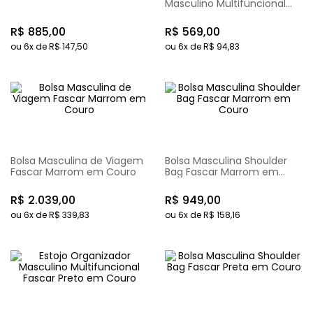
Masculino Multifuncional
Fascar Marrom em Couro
R$
885
,
00
R$
569
,
00
ou
6
x de
R$
147
,
50
ou
6
x de
R$
94
,
83
Bolsa Masculina de Viagem
Bolsa Masculina Shoulder
Fascar Marrom em Couro
Bag Fascar Marrom em
Couro
R$
2
.
039
,
00
R$
949
,
00
ou
6
x de
R$
339
,
83
ou
6
x de
R$
158
,
16