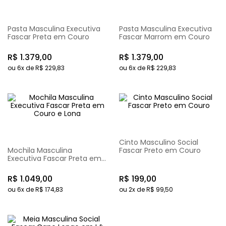
Pasta Masculina Executiva
Pasta Masculina Executiva
Fascar Preta em Couro
Fascar Marrom em Couro
R$
1
.
379
,
00
R$
1
.
379
,
00
ou
6
x de
R$
229
,
83
ou
6
x de
R$
229
,
83
Cinto Masculino Social
Mochila Masculina
Fascar Preto em Couro
Executiva Fascar Preta em
Couro e Lona
R$
1
.
049
,
00
R$
199
,
00
ou
6
x de
R$
174
,
83
ou
2
x de
R$
99
,
50