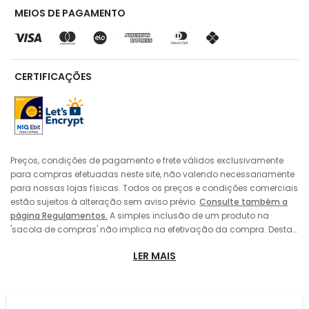
MEIOS DE PAGAMENTO
CERTIFICAÇÕES
Preços, condições de pagamento e frete válidos exclusivamente
para compras efetuadas neste site, não valendo necessariamente
para nossas lojas físicas. Todos os preços e condições comerciais
estão sujeitos à alteração sem aviso prévio.
Consulte também a
página Regulamentos.
A simples inclusão de um produto na
'sacola de compras' não implica na efetivação da compra. Desta
forma, sempre prevalecerá o preço do produto vigente no momento
LER MAIS
da 'finalização' da compra pelo consumidor, no caso de alteração
de preço entre a data de sua colocação da 'sacola de compras' e
a efetivação da compra. A inclusão do produto na 'sacola de
compras' também não implica em sua reserva pelo consumidor,