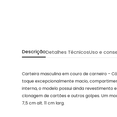
Descrição
Detalhes Técnicos
Uso e cons
Carteira masculina em couro de carneiro – Có
toque excepcionalmente macio, compartimentos
interna, o modelo possui ainda revestimento 
clonagem de cartões e outros golpes. Um mode
7,5 cm alt. 11 cm larg.