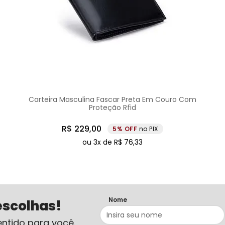
Carteira Masculina Fascar Preta Em Couro Com
Proteção Rfid
R$
229
,
00
5%
no PIX
ou
3
x de
R$
76
,
33
Nome
escolhas!
ntido para você.