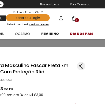
ar
Nossas Lojas
Fale Conosco
É cliente Fascar Club?
Faça seu Login
0
Não é membro?
Cadastre-se!
AIS
OCASIÃO
FEMININO
DIA DOS PAIS
ra Masculina Fascar Preta Em
 Com Proteção Rfid
01001993
55
no PIX
9
,
00
em até
3
x de
R$
83
,
00