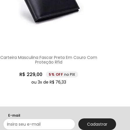
Carteira Masculina Fascar Preta Em Couro Com
Proteção Rfid
R$
229
,
00
5%
no PIX
ou
3
x de
R$
76
,
33
E-mail
Cadastrar