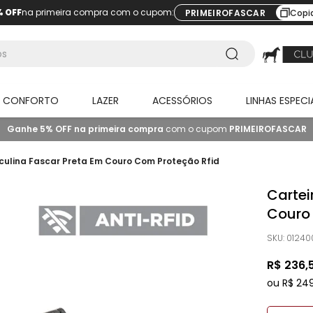
% OFF
na primeira compra com o cupom:
PRIMEIROFASCAR
Copi
O CONFORTO
LAZER
ACESSÓRIOS
LINHAS ESPECI
Ganhe 5% OFF na primeira compra
com o cupom
PRIMEIROFASCAR
culina Fascar Preta Em Couro Com Proteção Rfid
Cartei
Couro
SKU
:
01240
R$
236
,
ou
R$
24