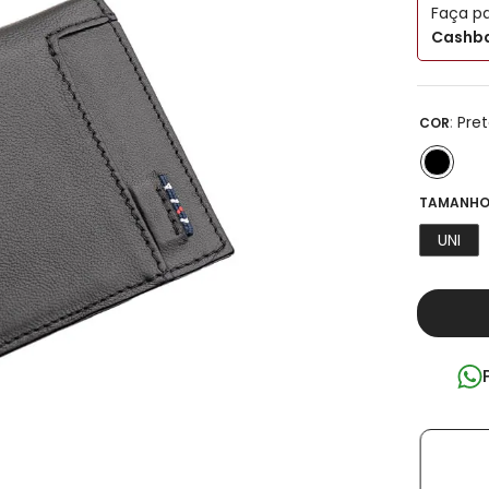
Faça p
Cashba
:
Pre
COR
TAMANHO
UNI