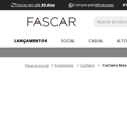
Trocas em até
30 dias
Compre pelo
Whatsapp
5
Buscar produtos
LANÇAMENTOS
SOCIAL
CASUAL
ALT
Acessórios
Carteira
Carteira Mas