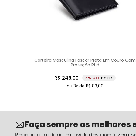
Carteira Masculina Fascar Preta Em Couro Com
Proteção Rfid
R$
249
,
00
5%
no PIX
ou
3
x de
R$
83
,
00
Faça sempre as melhores 
Receba curadoria e novidades que fazem se