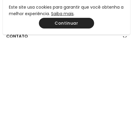
Este site usa cookies para garantir que você obtenha a
INSTITUCIONAL
melhor experiência.
Saiba mais
.
Continuar
AJUDA
CONTATO
MEIOS DE PAGAMENTO
CERTIFICAÇÕES
Preços, condições de pagamento e frete válidos exclusivamente
para compras efetuadas neste site, não valendo necessariamente
para nossas lojas físicas. Todos os preços e condições comerciais
estão sujeitos à alteração sem aviso prévio.
Consulte também a