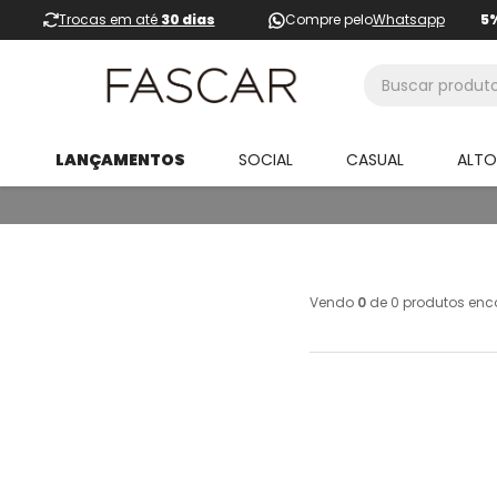
Trocas em até
30 dias
Compre pelo
Whatsapp
5
Buscar produtos
LANÇAMENTOS
SOCIAL
CASUAL
ALT
Vendo
0
de
0
produtos enc