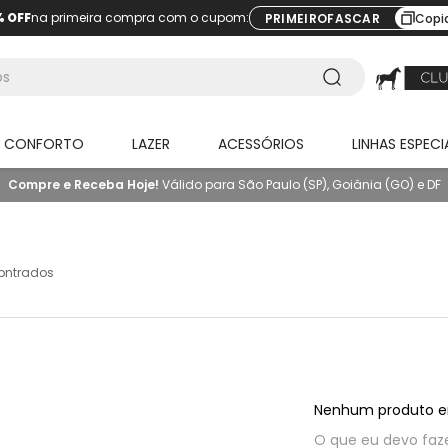
% OFF
na primeira compra com o cupom:
PRIMEIROFASCAR
Copi
O CONFORTO
LAZER
ACESSÓRIOS
LINHAS ESPECI
Compre e Receba Hoje!
Válido para São Paulo (SP), Goiânia (GO) e DF
ontrados
Nenhum produto e
O que eu devo faz