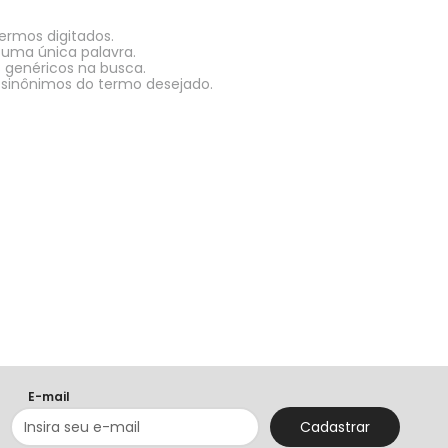
termos digitados.
r uma única palavra.
s genéricos na busca.
r sinônimos do termo desejado.
E-mail
Cadastrar