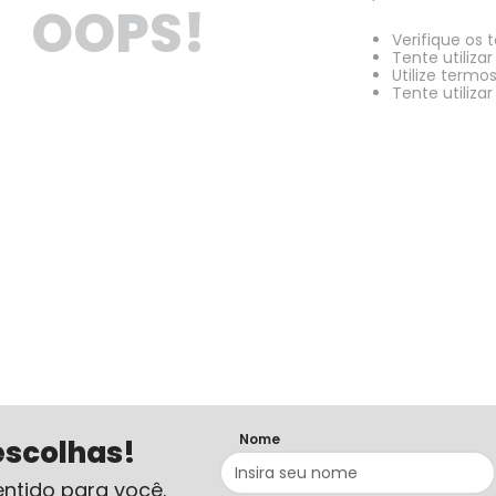
OOPS!
Verifique os 
Tente utiliza
Utilize termo
Tente utiliza
Nome
escolhas!
ntido para você.