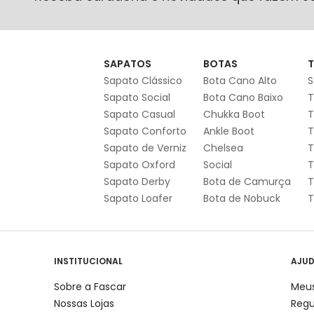
SAPATOS
BOTAS
T
Sapato Clássico
Bota Cano Alto
S
Sapato Social
Bota Cano Baixo
T
Sapato Casual
Chukka Boot
T
Sapato Conforto
Ankle Boot
T
Sapato de Verniz
Chelsea
T
Sapato Oxford
Social
T
Sapato Derby
Bota de Camurça
T
Sapato Loafer
Bota de Nobuck
T
INSTITUCIONAL
AJU
Sobre a Fascar
Meus
Nossas Lojas
Reg