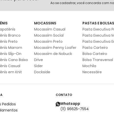
Ao se cadastrar, você concorda com n
ÊNIS
MOCASSINS
PASTAS E BOLSA
apatênis
Mocassim Casual
Pasta Executiva P
ênis Branco
Mocassim Social
Pasta Executiva 
ênis Preto
Mocassim Preto
Pasta Executiva 
ênis Marrom
Mocassim Penny Loafer
Pasta Carteiro
ênis Slip-On
Mocassim de Nobuck
Bolsa Carteiro
ênis Cano Baixo
Drive
Bolsa Transversal
ênis Casual
Sider
Mochila
ênis em Knit
Dockside
Necessáire
DA
CONTATO
Whatsapp
 Pedidos
(11) 96625-7554
ulamentos