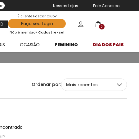
ar
Nossas Lojas
Fale Conosco
É cliente Fascar Club?
Faça seu Login
0
Não é membro?
Cadastre-se!
AIS
OCASIÃO
FEMININO
DIA DOS PAIS
Mais recentes
ncontrado
er?