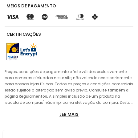
MEIOS DE PAGAMENTO
CERTIFICAÇÕES
Preços, condições de pagamento e frete válidos exclusivamente
para compras efetuadas neste site, não valendo necessariamente
para nossas lojas físicas. Todos os preços e condições comerciais
estão sujeitos à alteração sem aviso prévio.
Consulte também a
página Regulamentos.
A simples inclusão de um produto na
'sacola de compras' não implica na efetivação da compra. Desta
forma, sempre prevalecerá o preço do produto vigente no momento
LER MAIS
da 'finalização' da compra pelo consumidor, no caso de alteração
de preço entre a data de sua colocação da 'sacola de compras' e
a efetivação da compra. A inclusão do produto na 'sacola de
compras' também não implica em sua reserva pelo consumidor,