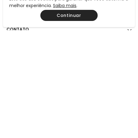
INSTITUCIONAL
melhor experiência.
Saiba mais
.
Continuar
AJUDA
CONTATO
MEIOS DE PAGAMENTO
CERTIFICAÇÕES
Preços, condições de pagamento e frete válidos exclusivamente
para compras efetuadas neste site, não valendo necessariamente
para nossas lojas físicas. Todos os preços e condições comerciais
estão sujeitos à alteração sem aviso prévio.
Consulte também a
página Regulamentos.
A simples inclusão de um produto na