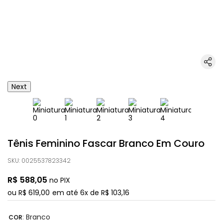
Next
Tênis Feminino Fascar Branco Em Couro
SKU
:
0025537823342
R$
588
,
05
no PIX
ou
R$
619
,
00
em até
6
x de
R$
103
,
16
:
Branco
COR