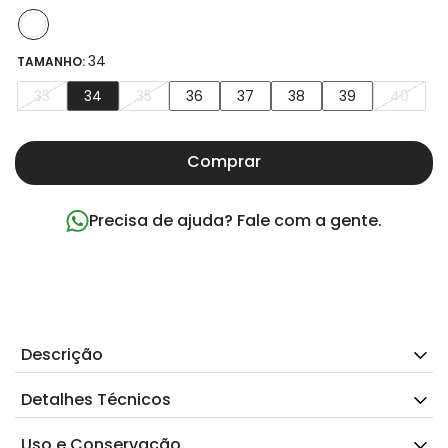
34
TAMANHO:
33
34
35
36
37
38
39
40
Comprar
Precisa de ajuda? Fale com a gente.
Descrição
Detalhes Técnicos
Uso e Conservação