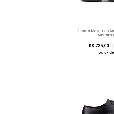
Sapato Masculino Soc
Marrom 
R$
735
,
00
ou
6
x d