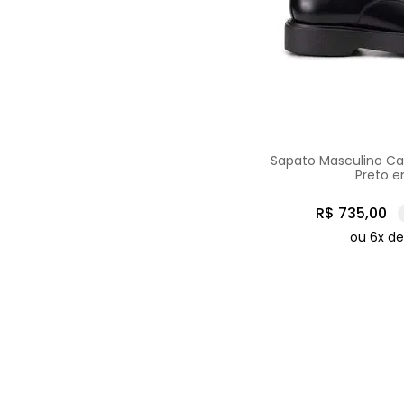
Sapato Masculino Cas
Preto 
R$
735
,
00
ou
6
x d