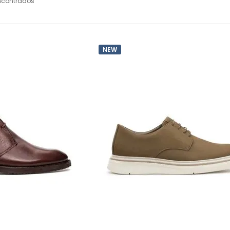
ncontrados
NEW