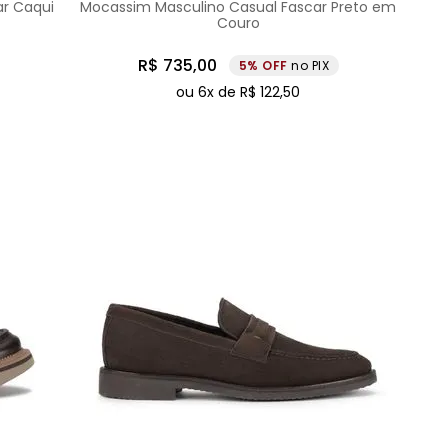
ar Caqui
Mocassim Masculino Casual Fascar Preto em
Couro
R$
735
,
00
5%
no PIX
ou
6
x de
R$
122
,
50