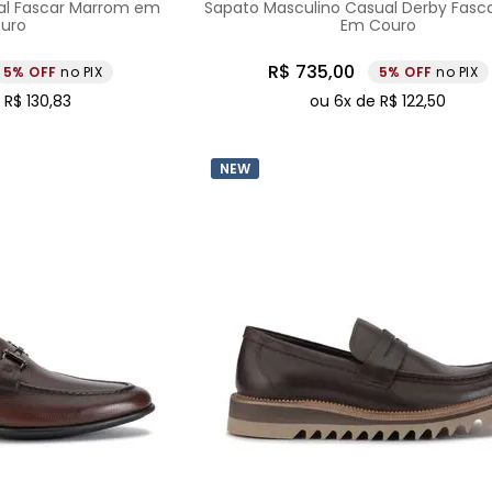
ial Fascar Marrom em
Sapato Masculino Casual Derby Fasc
uro
Em Couro
R$
735
,
00
5%
no PIX
5%
no PIX
e
R$
130
,
83
ou
6
x de
R$
122
,
50
NEW