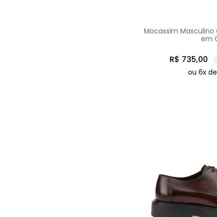
Mocassim Masculino 
em 
R$
735
,
00
ou
6
x d