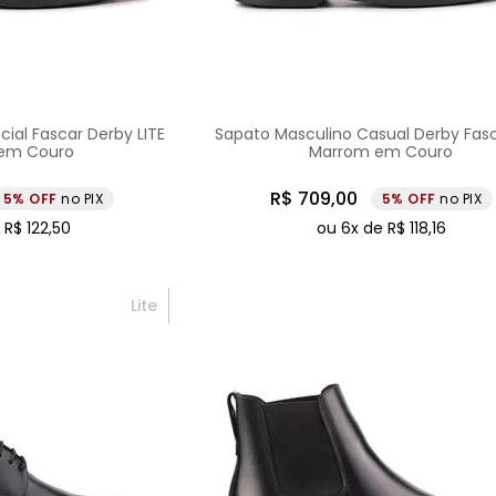
ial Fascar Derby LITE
Sapato Masculino Casual Derby Fasc
em Couro
Marrom em Couro
R$
709
,
00
5%
no PIX
5%
no PIX
e
R$
122
,
50
ou
6
x de
R$
118
,
16
Lite