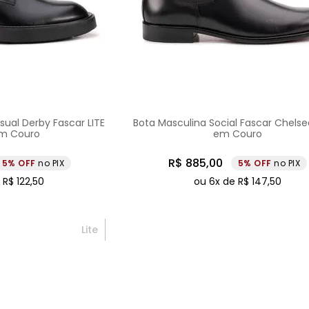
ual Derby Fascar LITE
Bota Masculina Social Fascar Chelse
em Couro
em Couro
R$
885
,
00
5%
no PIX
5%
no PIX
e
R$
122
,
50
ou
6
x de
R$
147
,
50
Lite