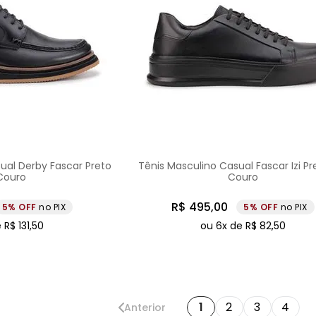
ual Derby Fascar Preto
Tênis Masculino Casual Fascar Izi P
Couro
Couro
R$
495
,
00
5%
no PIX
5%
no PIX
e
R$
131
,
50
ou
6
x de
R$
82
,
50
1
2
3
4
Anterior