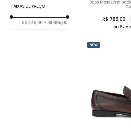
Bota Masculina Soc
39
Solado Blaqueado
FAIXAS DE PREÇO
Co
40
Botina
41
Cano Alto
R$
785
,
00
R$ 449,00
–
R$ 899,00
42
Chukka Boot
ou
6
x d
43
Derby
44
Chelsea
NEW
Penny Loafer
Oxford
Solado Gel
Couro Nobuck
Coturno
Ankle Boot