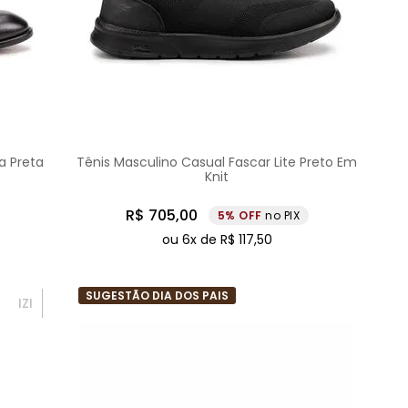
a Preta
Tênis Masculino Casual Fascar Lite Preto Em
Knit
R$
705
,
00
5%
no PIX
ou
6
x de
R$
117
,
50
SUGESTÃO DIA DOS PAIS
IZI