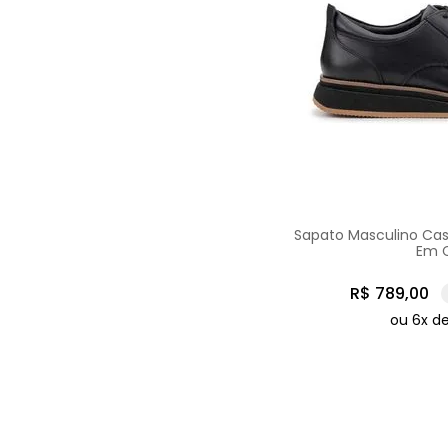
Sapato Masculino Cas
Em 
R$
789
,
00
ou
6
x d