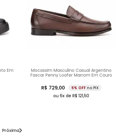
reto Em
Mocassim Masculino Casual Argentino
Fascar Penny Loafer Marrom Em Couro
R$
729
,
00
5%
no PIX
ou
6
x de
R$
121
,
50
Próxima