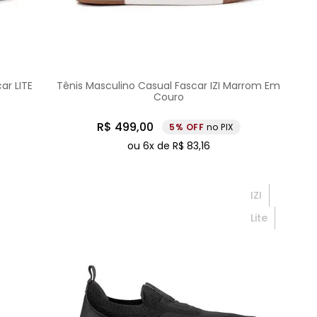
ar LITE
Tênis Masculino Casual Fascar IZI Marrom Em
Couro
R$
499
,
00
5%
no PIX
ou
6
x de
R$
83
,
16
IZI
Lite