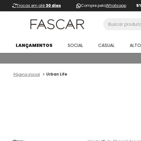
Trocas em até
30 dias
Compre pelo
Whatsapp
5
Buscar produtos
LANÇAMENTOS
SOCIAL
CASUAL
ALT
Urban Life