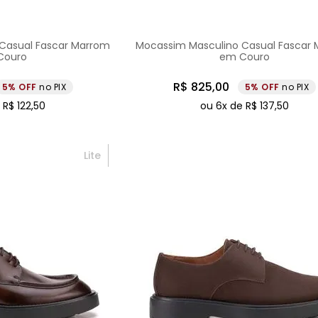
Casual Fascar Marrom
Mocassim Masculino Casual Fascar
Couro
em Couro
R$
825
,
00
5%
no PIX
5%
no PIX
e
R$
122
,
50
ou
6
x de
R$
137
,
50
Lite