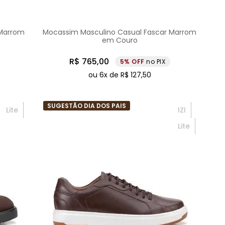
 Marrom
Mocassim Masculino Casual Fascar Marrom
em Couro
R$
765
,
00
5%
no PIX
ou
6
x de
R$
127
,
50
SUGESTÃO DIA DOS PAIS
Lite
IZI
Lite