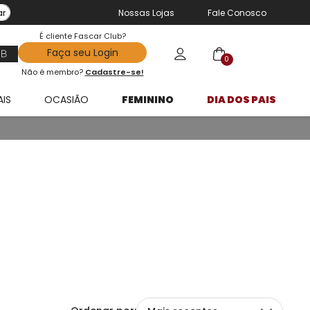
ar
Nossas Lojas
Fale Conosco
É cliente Fascar Club?
Faça seu Login
0
Não é membro?
Cadastre-se!
AIS
OCASIÃO
FEMININO
DIA DOS PAIS