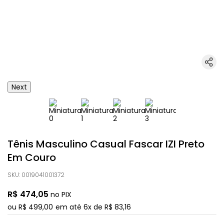
Next
Tênis Masculino Casual Fascar IZI Preto
Em Couro
SKU
:
0019041001372
R$
474
,
05
no PIX
ou
R$
499
,
00
em até
6
x de
R$
83
,
16