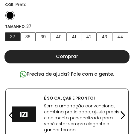
:
Preto
COR
37
TAMANHO:
37
38
39
40
41
42
43
44
Comprar
Precisa de ajuda? Fale com a gente.
É SÓ CALÇAR E PRONTO!
Sem a amarração convencional,
combina praticidade, ajuste preciso
e caimento personalizado para
você estar sempre elegante e
ganhar tempo!