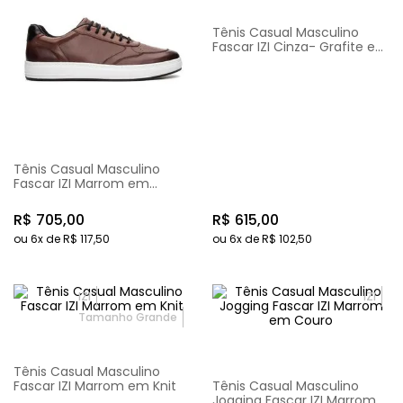
Tênis Casual Masculino
Fascar IZI Cinza- Grafite em
Knit
Tênis Casual Masculino
Fascar IZI Marrom em
Couro
R$
705
,
00
R$
615
,
00
ou
6
x de
R$
117
,
50
ou
6
x de
R$
102
,
50
IZI
IZI
Tamanho Grande
Tênis Casual Masculino
Fascar IZI Marrom em Knit
Tênis Casual Masculino
Jogging Fascar IZI Marrom