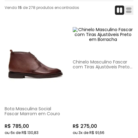
Vendo
15
de
278
produtos encontrados
Chinelo Masculino Fascar
com Tiras Ajustáveis Preto
em Borracha
Bota Masculina Social
Fascar Marrom em Couro
R$
785
,
00
R$
275
,
00
ou
6
x de
R$
130
,
83
ou
3
x de
R$
91
,
66