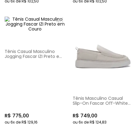
ou
6
x de
R$
102
,
50
ou
6
x de
R$
102
,
50
IZI
Tênis Casual Masculino
Jogging Fascar IZI Preto em
Couro
Tênis Masculino Casual
Slip-On Fascar Off-White
em Couro
R$
775
,
00
R$
749
,
00
ou
6
x de
R$
129
,
16
ou
6
x de
R$
124
,
83