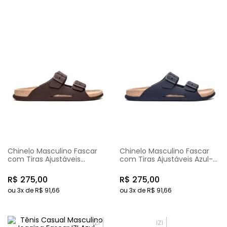
Chinelo Masculino Fascar
Chinelo Masculino Fascar
com Tiras Ajustáveis
com Tiras Ajustáveis Azul-
Marrom em Borracha
Marinho em Borracha
R$
275
,
00
R$
275
,
00
ou
3
x de
R$
91
,
66
ou
3
x de
R$
91
,
66
IZI
IZI