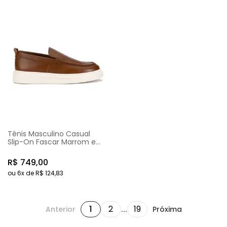
Tênis Masculino Casual
Slip-On Fascar Marrom em
Couro
R$
749
,
00
ou
6
x de
R$
124
,
83
1
2
19
Anterior
...
Próxima