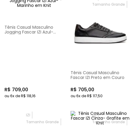
Tamanho Grande
Tênis Casual Masculino
Jogging Fascar IZI Azul-
Marinho em Knit
Tênis Casual Masculino
Fascar IZI Preto em Couro
R$
709
,
00
R$
705
,
00
ou
6
x de
R$
118
,
16
ou
6
x de
R$
117
,
50
IZI
IZI
Tamanho Grande
Tamanho Grande