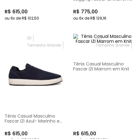
em Couro
R$
615
,
00
R$
775
,
00
ou
6
x de
R$
102
,
50
ou
6
x de
R$
129
,
16
IZI
IZI
Tamanho Grande
Tamanho Grande
Tênis Casual Masculino
Fascar IZI Marrom em Knit
Tênis Casual Masculino
Fascar IZI Azul- Marinho em
Knit
R$
615
,
00
R$
615
,
00