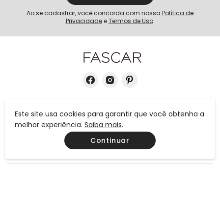
Ao se cadastrar, você concorda com nossa
Política de
Privacidade
e
Termos de Uso
.
INSTITUCIONAL
Este site usa cookies para garantir que você obtenha a
melhor experiência.
Saiba mais
.
AJUDA
Continuar
CONTATO
MEIOS DE PAGAMENTO