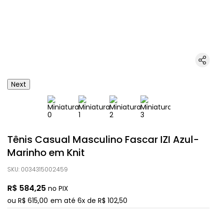
Next
Tênis Casual Masculino Fascar IZI Azul-
Marinho em Knit
SKU
:
0034315002459
R$
584
,
25
no PIX
ou
R$
615
,
00
em até
6
x de
R$
102
,
50