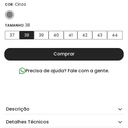
:
Cinza
COR
38
TAMANHO:
37
38
39
40
41
42
43
44
Comprar
Precisa de ajuda? Fale com a gente.
Descrição
Detalhes Técnicos