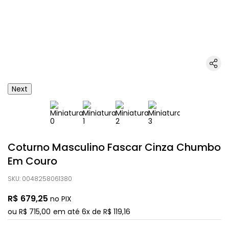
Next
Coturno Masculino Fascar Cinza Chumbo
Em Couro
SKU
:
0048258061380
R$
679
,
25
no PIX
ou
R$
715
,
00
em até
6
x de
R$
119
,
16