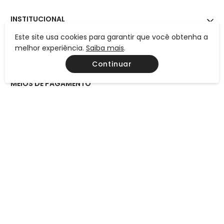
INSTITUCIONAL
Este site usa cookies para garantir que você obtenha a
AJUDA
melhor experiência.
Saiba mais
.
CONTATO
Continuar
MEIOS DE PAGAMENTO
CERTIFICAÇÕES
Preços, condições de pagamento e frete válidos exclusivamente
para compras efetuadas neste site, não valendo necessariamente
para nossas lojas físicas. Todos os preços e condições comerciais
estão sujeitos à alteração sem aviso prévio.
Consulte também a