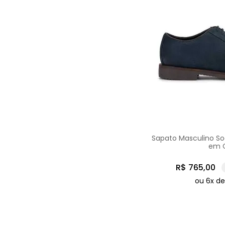
Sapato Masculino Soc
em 
R$
765
,
00
ou
6
x d