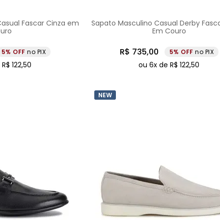
asual Fascar Cinza em
Sapato Masculino Casual Derby Fasc
uro
Em Couro
R$
735
,
00
5%
no PIX
5%
no PIX
e
R$
122
,
50
ou
6
x de
R$
122
,
50
NEW