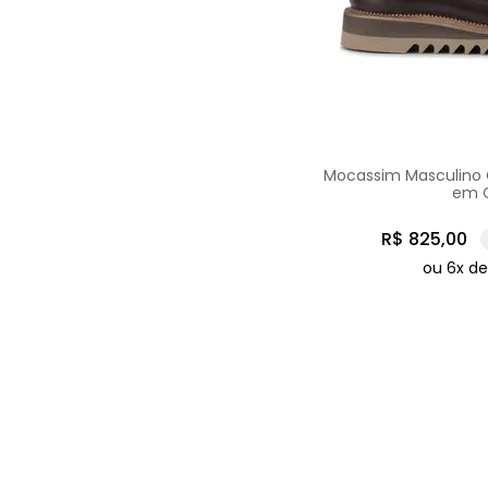
Mocassim Masculino 
em 
R$
825
,
00
ou
6
x d