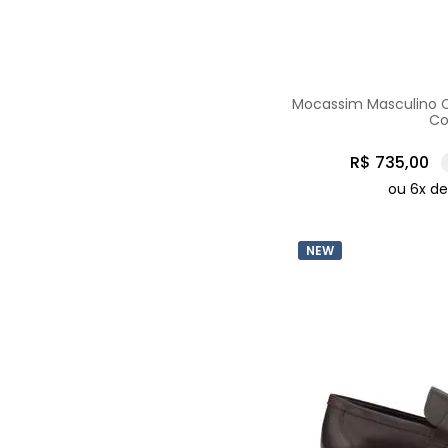
Mocassim Masculino C
Co
R$
735
,
00
ou
6
x d
NEW