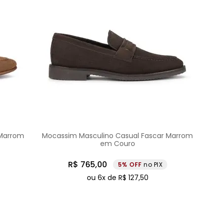
 Marrom
Mocassim Masculino Casual Fascar Marrom
em Couro
R$
765
,
00
5%
no PIX
ou
6
x de
R$
127
,
50