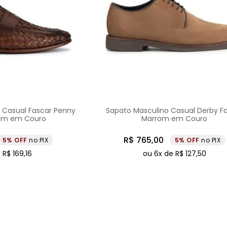
 Casual Fascar Penny
Sapato Masculino Casual Derby F
rom em Couro
Marrom em Couro
R$
765
,
00
5%
no PIX
5%
no PIX
e
R$
169
,
16
ou
6
x de
R$
127
,
50