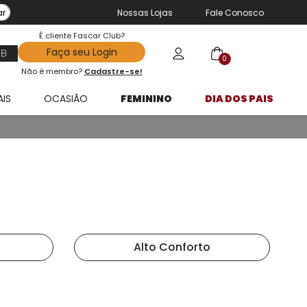
ar
Nossas Lojas
Fale Conosco
É cliente Fascar Club?
Faça seu Login
0
Não é membro?
Cadastre-se!
AIS
OCASIÃO
FEMININO
DIA DOS PAIS
Alto Conforto