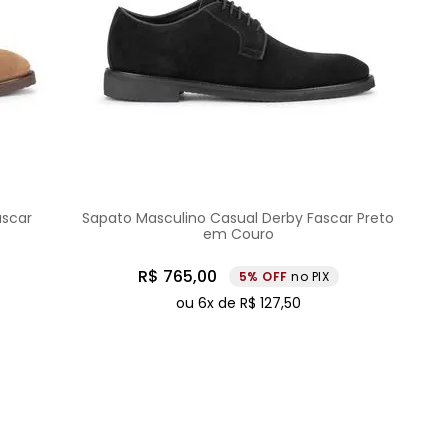
ascar
Sapato Masculino Casual Derby Fascar Preto
em Couro
R$
765
,
00
5%
no PIX
ou
6
x de
R$
127
,
50