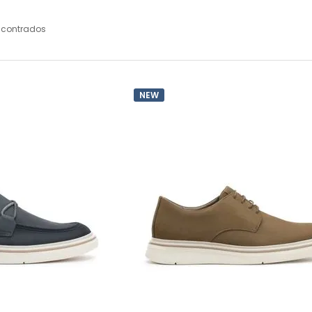
ncontrados
NEW