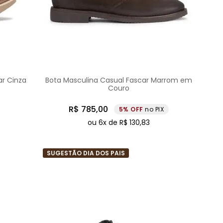
ar Cinza
Bota Masculina Casual Fascar Marrom em
Couro
R$
785
,
00
5%
no PIX
ou
6
x de
R$
130
,
83
SUGESTÃO DIA DOS PAIS