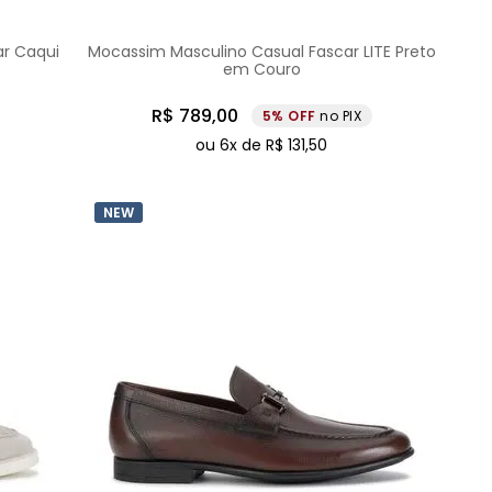
ar Caqui
Mocassim Masculino Casual Fascar LITE Preto
em Couro
R$
789
,
00
5%
no PIX
ou
6
x de
R$
131
,
50
NEW