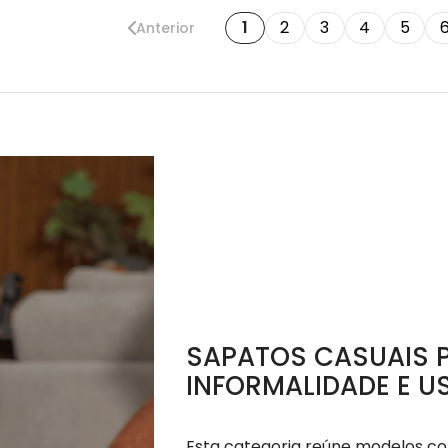
1
2
3
4
5
Anterior
SAPATOS CASUAIS P
INFORMALIDADE E US
Esta categoria reúne modelos co