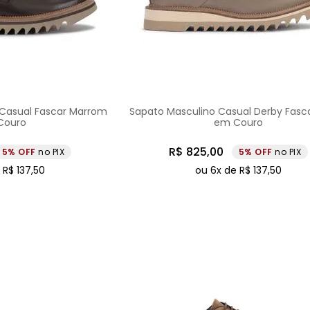
Casual Fascar Marrom
Sapato Masculino Casual Derby Fasc
Couro
em Couro
R$
825
,
00
5%
no PIX
5%
no PIX
e
R$
137
,
50
ou
6
x de
R$
137
,
50