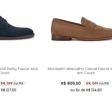
ial Derby Fascar Azul
Mocassim Masculino Casual Fascar
Couro
em Couro
R$
809
,
00
5%
no PIX
5%
no PIX
e
R$
127
,
50
ou
6
x de
R$
134
,
83