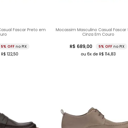
asual Fascar Preto em
Mocassim Masculino Casual Fascar 
uro
Cinza Em Couro
R$
689
,
00
5%
no PIX
5%
no PIX
e
R$
122
,
50
ou
6
x de
R$
114
,
83