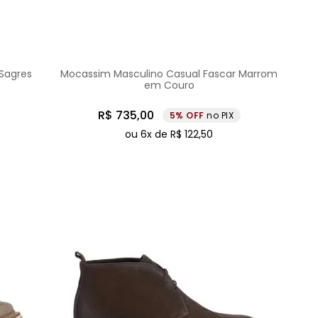
Sagres
Mocassim Masculino Casual Fascar Marrom
em Couro
R$
735
,
00
5%
no PIX
ou
6
x de
R$
122
,
50