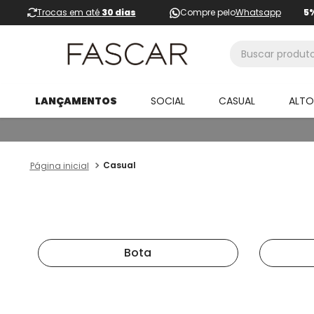
Trocas em até
30 dias
Compre pelo
Whatsapp
5
Buscar produtos
LANÇAMENTOS
SOCIAL
CASUAL
ALT
Casual
Bota