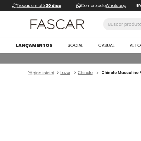
Trocas em até
30 dias
Compre pelo
Whatsapp
5
Buscar produtos
LANÇAMENTOS
SOCIAL
CASUAL
ALT
Lazer
Chinelo
Chinelo Masculino