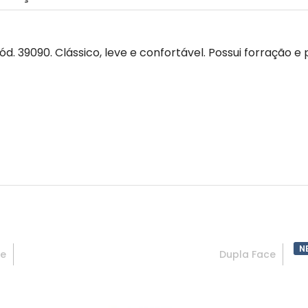
d. 39090. Clássico, leve e confortável. Possui forração 
N
ce
Dupla Face