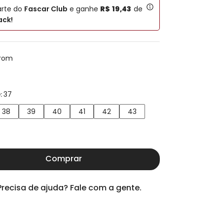
arte do
Fascar Club
e ganhe
R$
19
,
43
de
ck!
rom
37
:
38
39
40
41
42
43
Comprar
Precisa de ajuda? Fale com a gente.