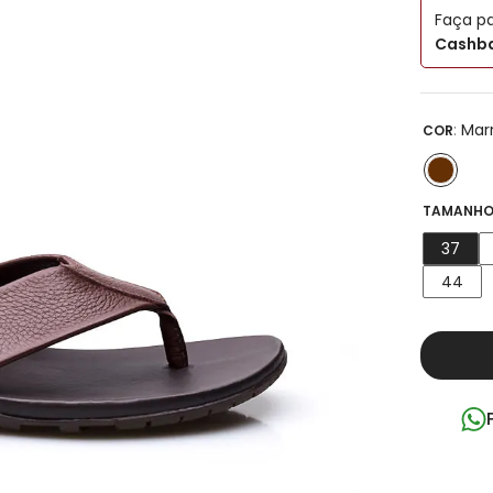
Faça p
Cashba
:
Mar
COR
TAMANHO
37
44