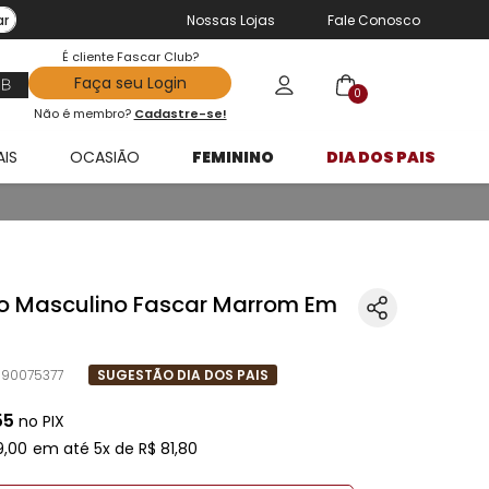
ar
Nossas Lojas
Fale Conosco
É cliente Fascar Club?
Faça seu Login
0
Não é membro?
Cadastre-se!
AIS
OCASIÃO
FEMININO
DIA DOS PAIS
o Masculino Fascar Marrom Em
90075377
SUGESTÃO DIA DOS PAIS
55
no PIX
9
,
00
em até
5
x de
R$
81
,
80