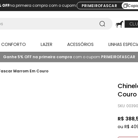
% OFF
na primeira compra com o cupom:
PRIMEIROFASCAR
Copi
O CONFORTO
LAZER
ACESSÓRIOS
LINHAS ESPECI
Ganhe 5% OFF na primeira compra
com o cupom
PRIMEIROFASCAR
 Fascar Marrom Em Couro
Chinel
Couro
SKU
:
00390
R$
388
,
ou
R$
40