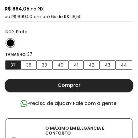
R$
664
,
05
no PIX
ou
R$
699
,
00
em até
6
x de
R$
116
,
50
:
Preto
COR
37
TAMANHO:
37
38
39
40
41
42
43
44
Comprar
Precisa de ajuda? Fale com a gente.
O MÁXIMO EM ELEGÂNCIA E
CONFORTO