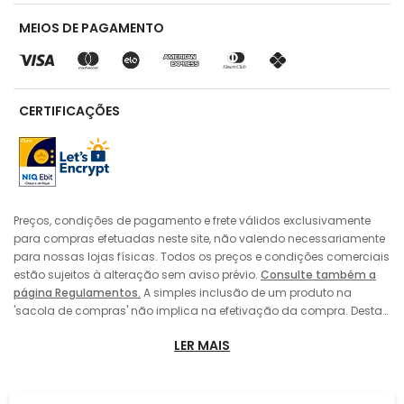
MEIOS DE PAGAMENTO
CERTIFICAÇÕES
Preços, condições de pagamento e frete válidos exclusivamente
para compras efetuadas neste site, não valendo necessariamente
para nossas lojas físicas. Todos os preços e condições comerciais
estão sujeitos à alteração sem aviso prévio.
Consulte também a
página Regulamentos.
A simples inclusão de um produto na
'sacola de compras' não implica na efetivação da compra. Desta
forma, sempre prevalecerá o preço do produto vigente no momento
LER MAIS
da 'finalização' da compra pelo consumidor, no caso de alteração
de preço entre a data de sua colocação da 'sacola de compras' e
a efetivação da compra. A inclusão do produto na 'sacola de
compras' também não implica em sua reserva pelo consumidor,