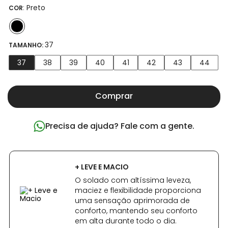
:
Preto
COR
37
TAMANHO:
37
38
39
40
41
42
43
44
Comprar
Precisa de ajuda? Fale com a gente.
+ LEVE E MACIO
O solado com altíssima leveza,
maciez e flexibilidade proporciona
uma sensação aprimorada de
conforto, mantendo seu conforto
em alta durante todo o dia.