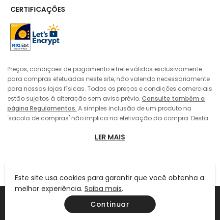
CERTIFICAÇÕES
Preços, condições de pagamento e frete válidos exclusivamente
para compras efetuadas neste site, não valendo necessariamente
para nossas lojas físicas. Todos os preços e condições comerciais
estão sujeitos à alteração sem aviso prévio.
Consulte também a
página Regulamentos.
A simples inclusão de um produto na
'sacola de compras' não implica na efetivação da compra. Desta
forma, sempre prevalecerá o preço do produto vigente no momento
LER MAIS
da 'finalização' da compra pelo consumidor, no caso de alteração
de preço entre a data de sua colocação da 'sacola de compras' e
a efetivação da compra. A inclusão do produto na 'sacola de
compras' também não implica em sua reserva pelo consumidor,
estando o mesmo sujeito a eventual término dos estoques. As
Este site usa cookies para garantir que você obtenha a
imagens dos produtos, roupas e acessórios são meramente
melhor experiência.
Saiba mais
.
Ind. E Com. De Calçados Fascar Ltda | CNPJ: 61.110.870/0001-08 | IE
ilustrativas. As cores dos produtos podem sofrer variações devido
Continuar
105.877.541.113 | Rua Frei Caneca, 553 - Consolação - SP - CEP 01307-001
às configurações de vídeo de seu equipamento (monitor, celular,
tablet ou etc.) e/ou por características próprias das peles naturais,