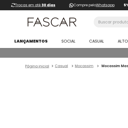
Trocas em até
30 dias
Compre pelo
Whatsapp
5
Buscar produtos
LANÇAMENTOS
SOCIAL
CASUAL
ALT
Casual
Mocassim
Mocassim Masc