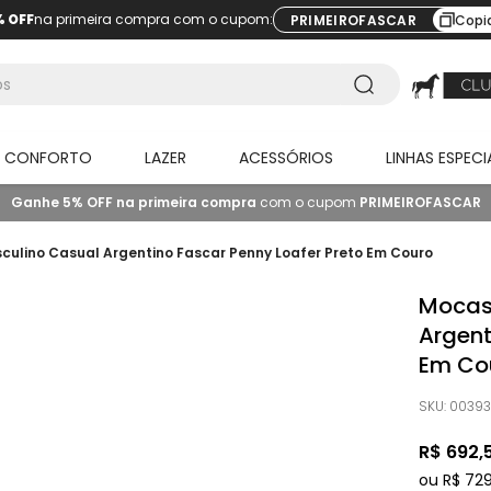
% OFF
na primeira compra com o cupom:
PRIMEIROFASCAR
Copi
O CONFORTO
LAZER
ACESSÓRIOS
LINHAS ESPECI
Ganhe 5% OFF na primeira compra
com o cupom
PRIMEIROFASCAR
ulino Casual Argentino Fascar Penny Loafer Preto Em Couro
Mocas
Argent
Em Co
SKU
:
00393
R$
692
,
ou
R$
72