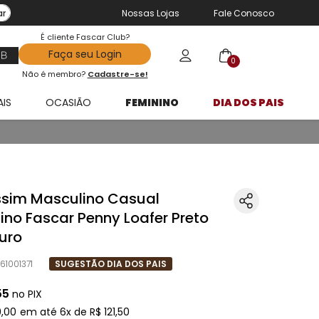
ar
Nossas Lojas
Fale Conosco
É cliente Fascar Club?
Faça seu Login
0
Não é membro?
Cadastre-se!
AIS
OCASIÃO
FEMININO
DIA DOS PAIS
sim Masculino Casual
ino Fascar Penny Loafer Preto
uro
61001371
SUGESTÃO DIA DOS PAIS
55
no PIX
9
,
00
em até
6
x de
R$
121
,
50