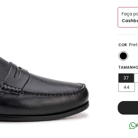
Faça p
Cashba
:
Pre
COR
TAMANHO
37
44