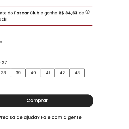
arte do
Fascar Club
e ganhe
R$
34
,
63
de
ck!
to
37
:
38
39
40
41
42
43
Comprar
Precisa de ajuda? Fale com a gente.