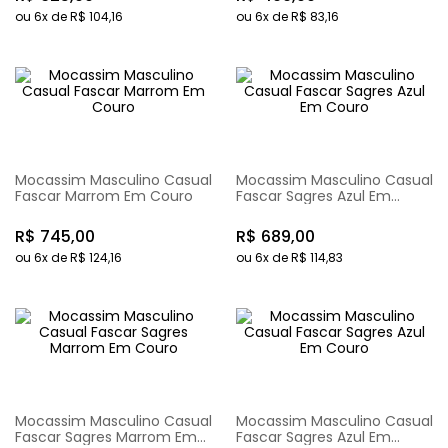
ou
6
x de
R$
104
,
16
ou
6
x de
R$
83
,
16
Mocassim Masculino Casual
Mocassim Masculino Casual
Fascar Marrom Em Couro
Fascar Sagres Azul Em
Couro
R$
745
,
00
R$
689
,
00
ou
6
x de
R$
124
,
16
ou
6
x de
R$
114
,
83
Mocassim Masculino Casual
Mocassim Masculino Casual
Fascar Sagres Marrom Em
Fascar Sagres Azul Em