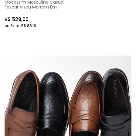
Mocassim Masculino Casual
Fascar Viseu Marrom Em
Couro
R$
529
,
00
ou
6
x de
R$
88
,
16