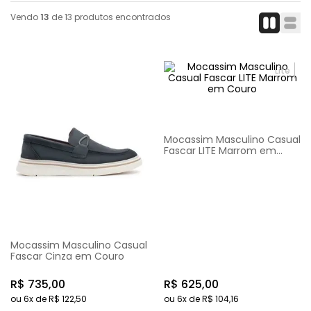
Vendo
13
de
13
produtos encontrados
Lite
Mocassim Masculino Casual
Fascar LITE Marrom em
Couro
Mocassim Masculino Casual
Fascar Cinza em Couro
R$
735
,
00
R$
625
,
00
ou
6
x de
R$
122
,
50
ou
6
x de
R$
104
,
16