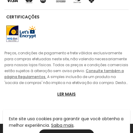
CERTIFICAÇÕES
Preços, condições de pagamento e frete válidos exclusivamente
para compras efetuadas neste site, não valendo necessariamente
para nossas lojas físicas. Todos os preços e condições comerciais
estão sujeitos à alteração sem aviso prévio.
Consulte também a
página Regulamentos.
A simples inclusão de um produto na
'sacola de compras' não implica na efetivação da compra. Desta
forma, sempre prevalecerá o preço do produto vigente no momento
LER MAIS
da 'finalização' da compra pelo consumidor, no caso de alteração
de preço entre a data de sua colocação da 'sacola de compras' e
a efetivação da compra. A inclusão do produto na 'sacola de
compras' também não implica em sua reserva pelo consumidor,
Este site usa cookies para garantir que você obtenha a
estando o mesmo sujeito a eventual término dos estoques. As
imagens dos produtos, roupas e acessórios são meramente
melhor experiência.
Saiba mais
.
Ind. E Com. De Calçados Fascar Ltda | CNPJ: 61.110.870/0001-08 | IE
ilustrativas. As cores dos produtos podem sofrer variações devido