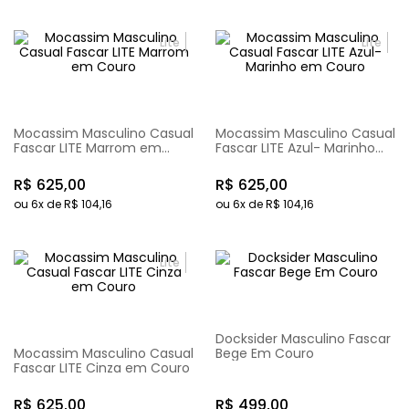
Lite
Lite
Mocassim Masculino Casual
Mocassim Masculino Casual
Fascar LITE Marrom em
Fascar LITE Azul- Marinho
Couro
em Couro
R$
625
,
00
R$
625
,
00
ou
6
x de
R$
104
,
16
ou
6
x de
R$
104
,
16
Lite
Docksider Masculino Fascar
Mocassim Masculino Casual
Bege Em Couro
Fascar LITE Cinza em Couro
R$
625
,
00
R$
499
,
00