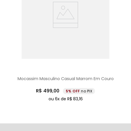
Mocassim Masculino Casual Marrom Em Couro
R$
499
,
00
5%
no PIX
ou
6
x de
R$
83
,
16