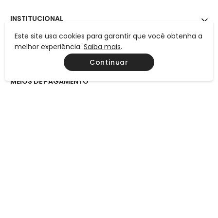
INSTITUCIONAL
Este site usa cookies para garantir que você obtenha a
AJUDA
melhor experiência.
Saiba mais
.
CONTATO
Continuar
MEIOS DE PAGAMENTO
CERTIFICAÇÕES
Preços, condições de pagamento e frete válidos exclusivamente
para compras efetuadas neste site, não valendo necessariamente
para nossas lojas físicas. Todos os preços e condições comerciais
estão sujeitos à alteração sem aviso prévio.
Consulte também a