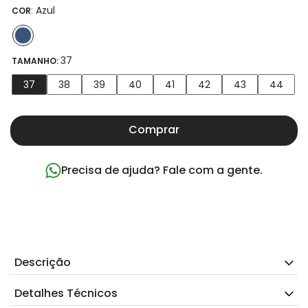
:
Azul
COR
37
TAMANHO:
37
38
39
40
41
42
43
44
Comprar
Precisa de ajuda? Fale com a gente.
Descrição
Detalhes Técnicos