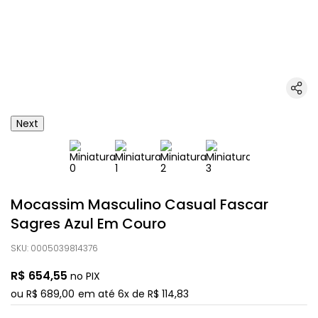
Next
Mocassim Masculino Casual Fascar
Sagres Azul Em Couro
SKU
:
0005039814376
R$
654
,
55
no PIX
ou
R$
689
,
00
em até
6
x de
R$
114
,
83