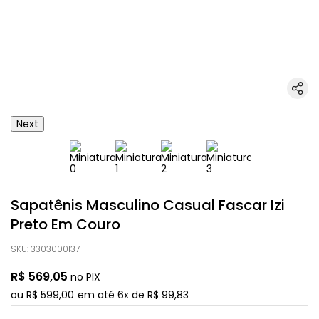
Next
Sapatênis Masculino Casual Fascar Izi
Preto Em Couro
SKU
:
3303000137
R$
569
,
05
no PIX
ou
R$
599
,
00
em até
6
x de
R$
99
,
83