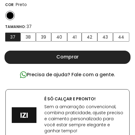
:
Preto
COR
37
TAMANHO:
37
38
39
40
41
42
43
44
Comprar
Precisa de ajuda? Fale com a gente.
É SÓ CALÇAR E PRONTO!
Sem a amarração convencional,
combina praticidade, ajuste preciso
e caimento personalizado para
você estar sempre elegante e
ganhar tempo!