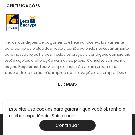
CERTIFICAÇÕES
Preços, condições de pagamento e frete válidos exclusivamente
para compras efetuadas neste site, não valendo necessariamente
para nossas lojas físicas. Todos os preços e condições comerciais
estão sujeitos à alteração sem aviso prévio.
Consulte também a
página Regulamentos.
A simples inclusão de um produto na
'sacola de compras' não implica na efetivação da compra. Desta
forma, sempre prevalecerá o preço do produto vigente no momento
LER MAIS
da 'finalização' da compra pelo consumidor, no caso de alteração
de preço entre a data de sua colocação da 'sacola de compras' e
a efetivação da compra. A inclusão do produto na 'sacola de
compras' também não implica em sua reserva pelo consumidor,
estando o mesmo sujeito a eventual término dos estoques. As
Este site usa cookies para garantir que você obtenha a
imagens dos produtos, roupas e acessórios são meramente
melhor experiência.
Saiba mais
.
Ind. E Com. De Calçados Fascar Ltda | CNPJ: 61.110.870/0001-08 | IE
ilustrativas. As cores dos produtos podem sofrer variações devido
Continuar
105.877.541.113 | Rua Frei Caneca, 553 - Consolação - SP - CEP 01307-001
às configurações de vídeo de seu equipamento (monitor, celular,
tablet ou etc.) e/ou por características próprias das peles naturais,