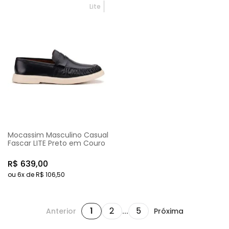
Lite
Mocassim Masculino Casual
Fascar LITE Preto em Couro
R$
639
,
00
ou
6
x de
R$
106
,
50
1
2
5
Anterior
...
Próxima