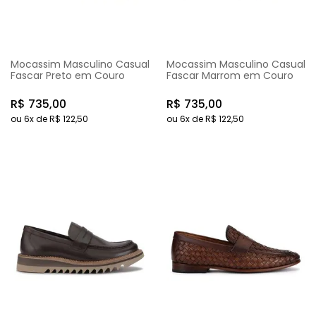
Mocassim Masculino Casual
Mocassim Masculino Casual
Fascar Preto em Couro
Fascar Marrom em Couro
R$
735
,
00
R$
735
,
00
ou
6
x de
R$
122
,
50
ou
6
x de
R$
122
,
50