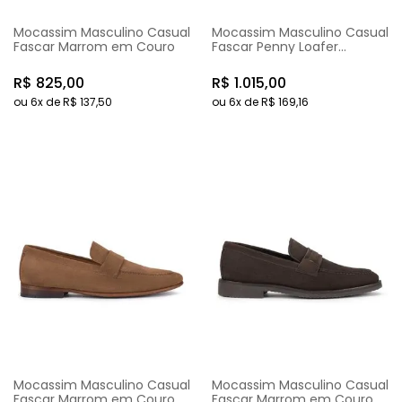
Mocassim Masculino Casual
Mocassim Masculino Casual
Fascar Marrom em Couro
Fascar Penny Loafer
Marrom em Couro
R$
825
,
00
R$
1
.
015
,
00
ou
6
x de
R$
137
,
50
ou
6
x de
R$
169
,
16
Mocassim Masculino Casual
Mocassim Masculino Casual
Fascar Marrom em Couro
Fascar Marrom em Couro