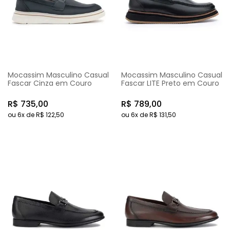
Mocassim Masculino Casual
Mocassim Masculino Casual
Fascar Cinza em Couro
Fascar LITE Preto em Couro
R$
735
,
00
R$
789
,
00
ou
6
x de
R$
122
,
50
ou
6
x de
R$
131
,
50