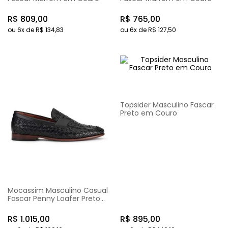
R$
809
,
00
R$
765
,
00
ou
6
x de
R$
134
,
83
ou
6
x de
R$
127
,
50
Topsider Masculino Fascar
Preto em Couro
Mocassim Masculino Casual
Fascar Penny Loafer Preto
em Couro
R$
1
.
015
,
00
R$
895
,
00