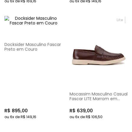
ou
6
x de
R$
169
,
16
ou
6
x de
R$
149
,
16
Lite
Docksider Masculino Fascar
Preto em Couro
Mocassim Masculino Casual
Fascar LITE Marrom em
Couro
R$
895
,
00
R$
639
,
00
ou
6
x de
R$
149
,
16
ou
6
x de
R$
106
,
50