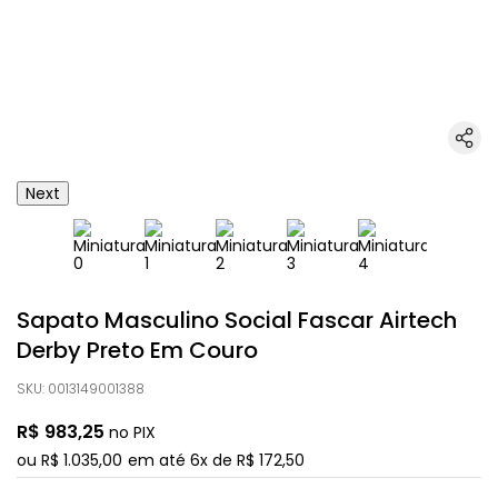
Next
Sapato Masculino Social Fascar Airtech
Derby Preto Em Couro
SKU
:
0013149001388
R$
983
,
25
no PIX
ou
R$
1
.
035
,
00
em até
6
x de
R$
172
,
50