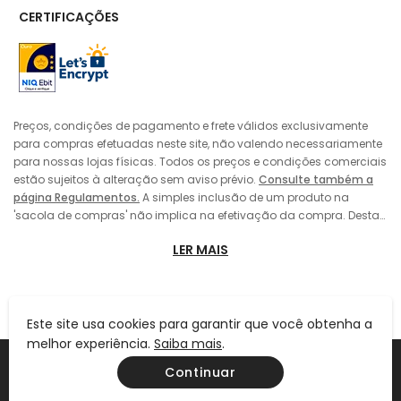
CERTIFICAÇÕES
Preços, condições de pagamento e frete válidos exclusivamente
para compras efetuadas neste site, não valendo necessariamente
para nossas lojas físicas. Todos os preços e condições comerciais
estão sujeitos à alteração sem aviso prévio.
Consulte também a
página Regulamentos.
A simples inclusão de um produto na
'sacola de compras' não implica na efetivação da compra. Desta
forma, sempre prevalecerá o preço do produto vigente no momento
LER MAIS
da 'finalização' da compra pelo consumidor, no caso de alteração
de preço entre a data de sua colocação da 'sacola de compras' e
a efetivação da compra. A inclusão do produto na 'sacola de
compras' também não implica em sua reserva pelo consumidor,
estando o mesmo sujeito a eventual término dos estoques. As
Este site usa cookies para garantir que você obtenha a
imagens dos produtos, roupas e acessórios são meramente
melhor experiência.
Saiba mais
.
Ind. E Com. De Calçados Fascar Ltda | CNPJ: 61.110.870/0001-08 | IE
ilustrativas. As cores dos produtos podem sofrer variações devido
Continuar
105.877.541.113 | Rua Frei Caneca, 553 - Consolação - SP - CEP 01307-001
às configurações de vídeo de seu equipamento (monitor, celular,
tablet ou etc.) e/ou por características próprias das peles naturais,