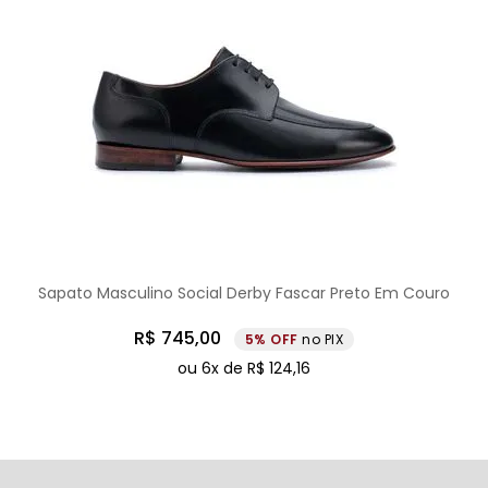
Sapato Masculino Social Derby Fascar Preto Em Couro
R$
745
,
00
5%
no PIX
ou
6
x de
R$
124
,
16