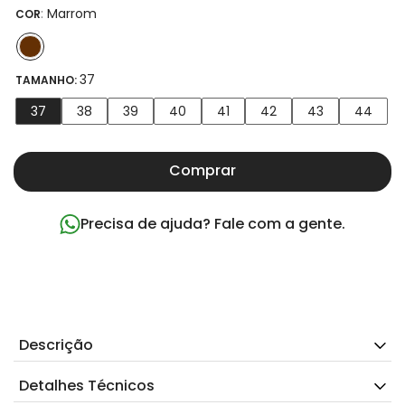
:
Marrom
COR
37
TAMANHO:
37
38
39
40
41
42
43
44
Comprar
Precisa de ajuda? Fale com a gente.
Descrição
Detalhes Técnicos