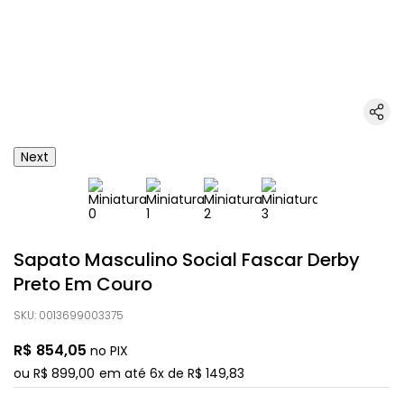
Next
Sapato Masculino Social Fascar Derby
Preto Em Couro
SKU
:
0013699003375
R$
854
,
05
no PIX
ou
R$
899
,
00
em até
6
x de
R$
149
,
83