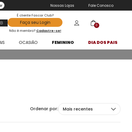
ar
Nossas Lojas
Fale Conosco
É cliente Fascar Club?
Faça seu Login
0
Não é membro?
Cadastre-se!
AIS
OCASIÃO
FEMININO
DIA DOS PAIS
Mais recentes