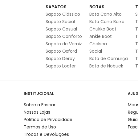
SAPATOS
BOTAS
T
Sapato Clássico
Bota Cano Alto
S
Sapato Social
Bota Cano Baixo
T
Sapato Casual
Chukka Boot
T
Sapato Conforto
Ankle Boot
T
Sapato de Verniz
Chelsea
T
Sapato Oxford
Social
T
Sapato Derby
Bota de Camurça
T
Sapato Loafer
Bota de Nobuck
T
INSTITUCIONAL
AJU
Sobre a Fascar
Meus
Nossas Lojas
Reg
Política de Privacidade
Guia
Termos de Uso
Fasc
Trocas e Devoluções