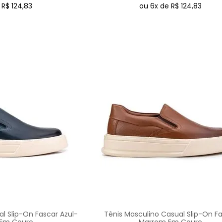
e
R$
124
,
83
ou
6
x de
R$
124
,
83
l Slip-On Fascar Azul-
Tênis Masculino Casual Slip-On F