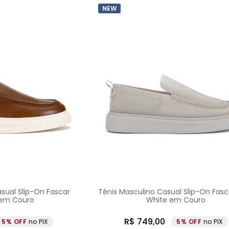
NEW
sual Slip-On Fascar
Tênis Masculino Casual Slip-On Fasc
em Couro
White em Couro
R$
749
,
00
5%
no PIX
5%
no PIX