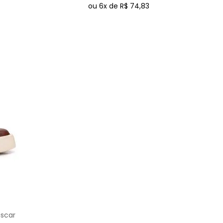
ou
6
x de
R$
74
,
83
ascar