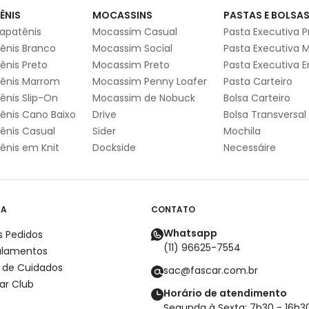
ÊNIS
MOCASSINS
PASTAS E BOLSA
apatênis
Mocassim Casual
Pasta Executiva P
ênis Branco
Mocassim Social
Pasta Executiva 
ênis Preto
Mocassim Preto
Pasta Executiva 
ênis Marrom
Mocassim Penny Loafer
Pasta Carteiro
ênis Slip-On
Mocassim de Nobuck
Bolsa Carteiro
ênis Cano Baixo
Drive
Bolsa Transversal
ênis Casual
Sider
Mochila
ênis em Knit
Dockside
Necessáire
DA
CONTATO
Whatsapp
 Pedidos
(11) 96625-7554
ulamentos
 de Cuidados
sac@fascar.com.br
ar Club
Horário de atendimento
Segunda à Sexta: 7h30 - 16h3