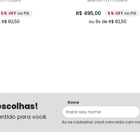
 Em Couro
Marrom Em Couro
R$
495
,
00
5%
no PIX
5%
no PIX
e
R$
82
,
50
ou
6
x de
R$
82
,
50
Nome
escolhas!
ntido para você.
Ao se cadastrar, você concorda com n