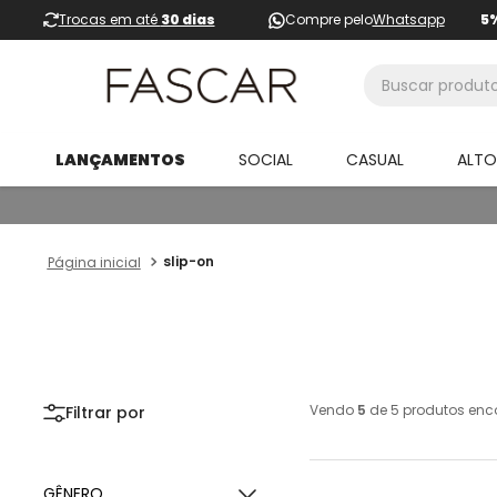
Trocas em até
30 dias
Compre pelo
Whatsapp
5
Buscar produtos
LANÇAMENTOS
SOCIAL
CASUAL
ALT
slip-on
Vendo
5
de
5
produtos enc
GÊNERO