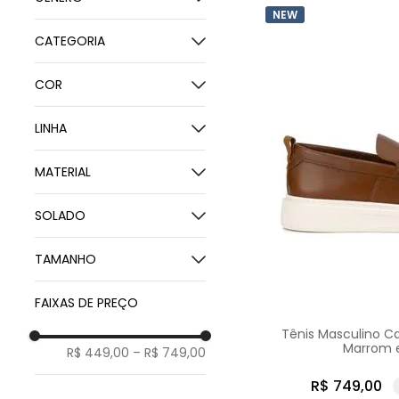
NEW
Masculino
CATEGORIA
Sneaker
COR
Azul
LINHA
Branco
IZI
Marrom
MATERIAL
Braga
Preto
Couro Bovino
SOLADO
Couro de Cabra
Borracha
TAMANHO
37
FAIXAS DE PREÇO
38
Tênis Masculino Ca
39
Marrom 
R$ 449,00
–
R$ 749,00
40
41
R$
749
,
00