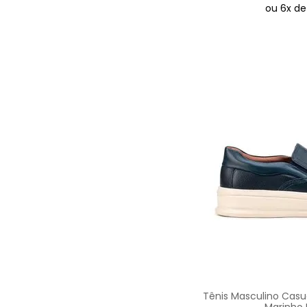
42
ou
6
x d
43
44
Tênis Masculino Casua