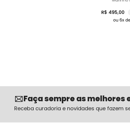
Marinho
R$
495
,
00
ou
6
x d
Faça sempre as melhores 
Receba curadoria e novidades que fazem se