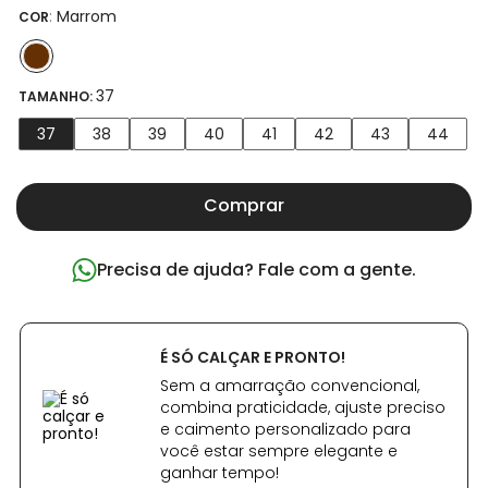
:
Marrom
COR
37
TAMANHO:
37
38
39
40
41
42
43
44
Comprar
Precisa de ajuda? Fale com a gente.
É SÓ CALÇAR E PRONTO!
Sem a amarração convencional,
combina praticidade, ajuste preciso
e caimento personalizado para
você estar sempre elegante e
ganhar tempo!