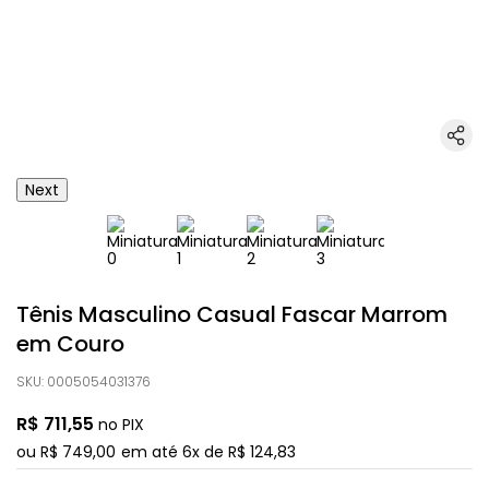
Next
Tênis Masculino Casual Fascar Marrom
em Couro
SKU
:
0005054031376
R$
711
,
55
no PIX
ou
R$
749
,
00
em até
6
x de
R$
124
,
83