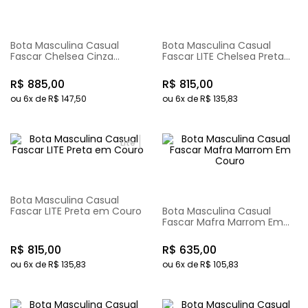
Bota Masculina Casual
Bota Masculina Casual
Fascar Chelsea Cinza
Fascar LITE Chelsea Preta
Grafite em Couro
em Couro
R$
885
,
00
R$
815
,
00
ou
6
x de
R$
147
,
50
ou
6
x de
R$
135
,
83
Lite
Bota Masculina Casual
Fascar LITE Preta em Couro
Bota Masculina Casual
Fascar Mafra Marrom Em
Couro
R$
815
,
00
R$
635
,
00
ou
6
x de
R$
135
,
83
ou
6
x de
R$
105
,
83