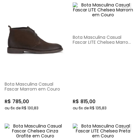
Lite
Bota Masculina Casual
Fascar LITE Chelsea Marrom
em Couro
Bota Masculina Casual
Fascar Marrom em Couro
R$
785
,
00
R$
815
,
00
ou
6
x de
R$
130
,
83
ou
6
x de
R$
135
,
83
Lite