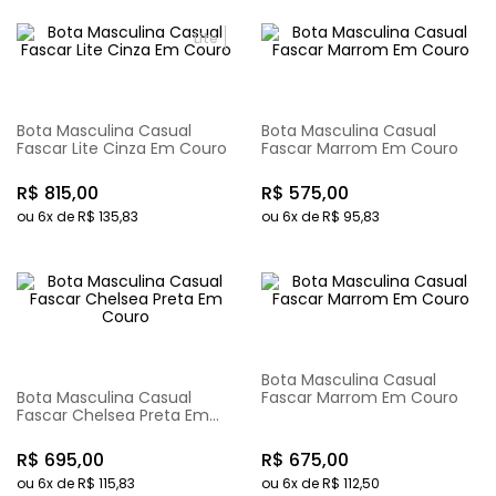
Lite
Bota Masculina Casual
Bota Masculina Casual
Fascar Lite Cinza Em Couro
Fascar Marrom Em Couro
R$
815
,
00
R$
575
,
00
ou
6
x de
R$
135
,
83
ou
6
x de
R$
95
,
83
Bota Masculina Casual
Bota Masculina Casual
Fascar Marrom Em Couro
Fascar Chelsea Preta Em
Couro
R$
695
,
00
R$
675
,
00
ou
6
x de
R$
115
,
83
ou
6
x de
R$
112
,
50