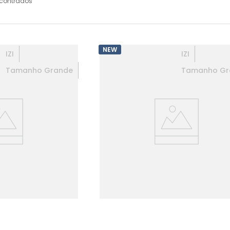
contrados
NEW
IZI
IZI
Tamanho Grande
Tamanho Gr