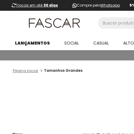
Trocas em até
30 dias
Compre pelo
Whatsapp
5
Buscar produtos
LANÇAMENTOS
SOCIAL
CASUAL
ALT
Tamanhos Grandes