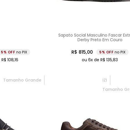
Sapato Social Masculino Fascar Extr
Derby Preto Em Couro
R$
815
,
00
5%
no PIX
5%
no PIX
e
R$
108
,
16
ou
6
x de
R$
135
,
83
Tamanho Grande
IZI
Tamanho Gr