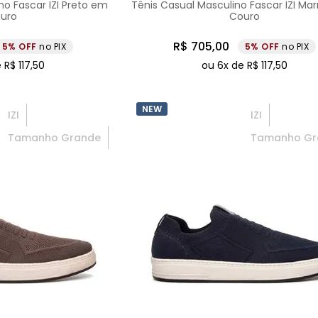
no Fascar IZI Preto em
Tênis Casual Masculino Fascar IZI M
uro
Couro
R$
705
,
00
5%
no PIX
5%
no PIX
e
R$
117
,
50
ou
6
x de
R$
117
,
50
NEW
IZI
IZI
Tamanho Grande
Tamanho Gr