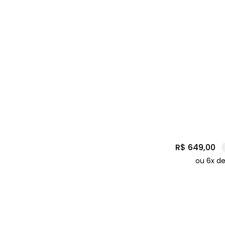
R$
649
,
00
ou
6
x d