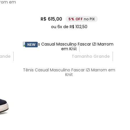
arrom em
R$
615
,
00
5%
no PIX
ou
6
x de
R$
102
,
50
NEW
IZI
ande
Tamanho Grande
Tênis Casual Masculino Fascar IZI Marrom em
Knit