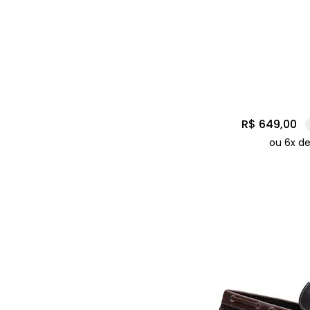
R$
649
,
00
ou
6
x d