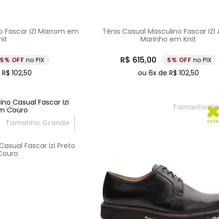
o Fascar IZI Marrom em
Tênis Casual Masculino Fascar IZI 
nit
Marinho em Knit
R$
615
,
00
5%
no PIX
5%
no PIX
e
R$
102
,
50
ou
6
x de
R$
102
,
50
IZI
Tamanho Gr
Tamanho Grande
asual Fascar Izi Preto
Couro