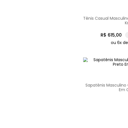
Tênis Casual Masculin
K
R$
615
,
00
ou
6
x d
Sapatênis Masculino C
Em 