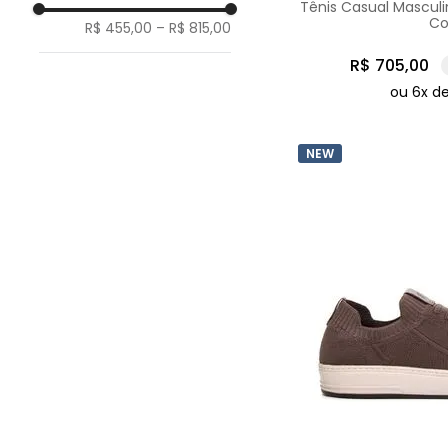
Tênis Casual Masculi
48
Slide
Co
R$ 455,00
–
R$ 815,00
R$
705
,
00
ou
6
x d
NEW