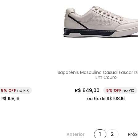
Sapatênis Masculino Casual Fascar Iz
Em Couro
R$
649
,
00
5%
no PIX
5%
no PIX
e
R$
108
,
16
ou
6
x de
R$
108
,
16
1
2
Anterior
Próx