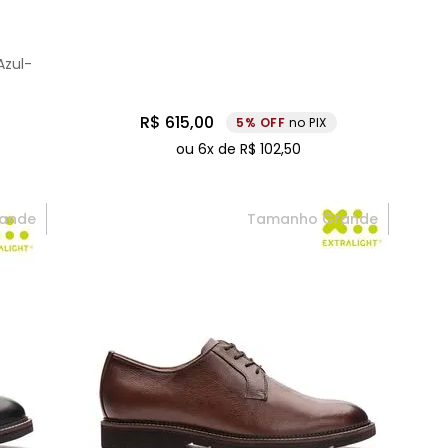
Azul-
R$
615
,
00
5%
no PIX
ou
6
x de
R$
102
,
50
ande
Tamanho Grande