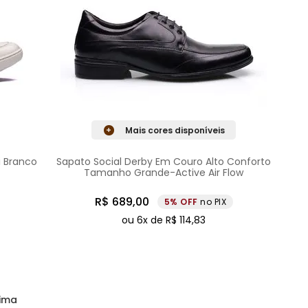
Mais cores disponíveis
i Branco
Sapato Social Derby Em Couro Alto Conforto
Tamanho Grande-Active Air Flow
R$
689
,
00
5%
no PIX
ou
6
x de
R$
114
,
83
ima