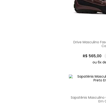
Drive Masculino Fa
Co
R$
565
,
00
ou
6
x d
Sapatênis Masculino C
Em 