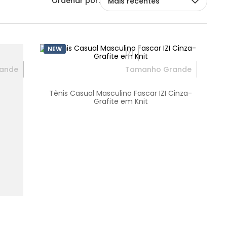
Mais recentes
NEW
IZI
ande
Tamanho Grande
Tênis Casual Masculino Fascar IZI Cinza-
Grafite em Knit