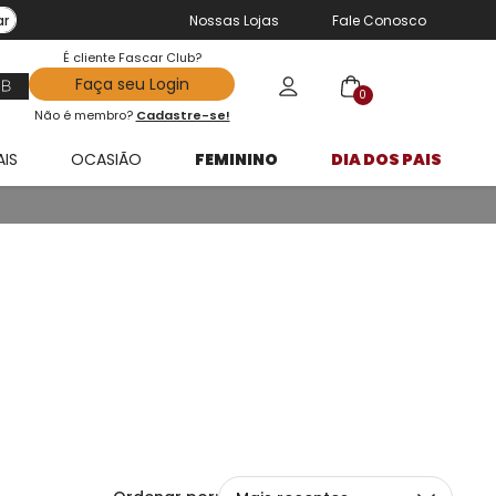
ar
Nossas Lojas
Fale Conosco
É cliente Fascar Club?
Faça seu Login
0
Não é membro?
Cadastre-se!
AIS
OCASIÃO
FEMININO
DIA DOS PAIS