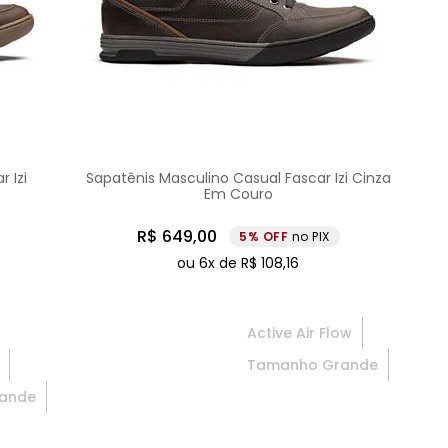
 Izi
Sapatênis Masculino Casual Fascar Izi Cinza
Em Couro
R$
649
,
00
5%
no PIX
ou
6
x de
R$
108
,
16
Active Air Flow
Tamanho Grande
ande