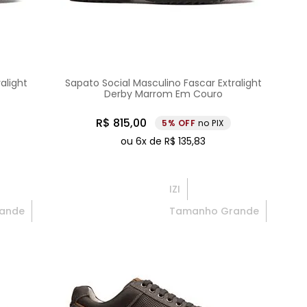
alight
Sapato Social Masculino Fascar Extralight
Derby Marrom Em Couro
R$
815
,
00
5%
no PIX
ou
6
x de
R$
135
,
83
IZI
ande
Tamanho Grande