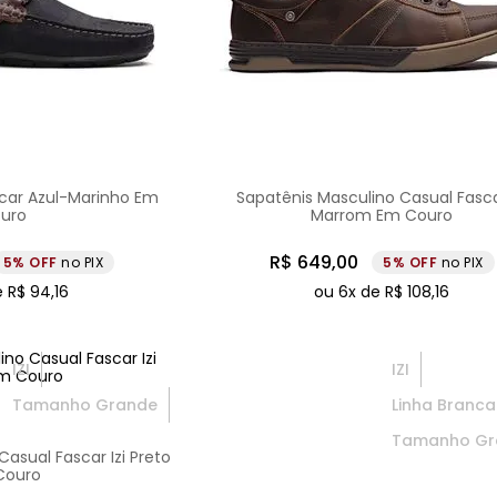
scar Azul-Marinho Em
Sapatênis Masculino Casual Fascar
uro
Marrom Em Couro
R$
649
,
00
5%
no PIX
5%
no PIX
e
R$
94
,
16
ou
6
x de
R$
108
,
16
IZI
IZI
Tamanho Grande
Linha Branca
Tamanho Gr
asual Fascar Izi Preto
Couro