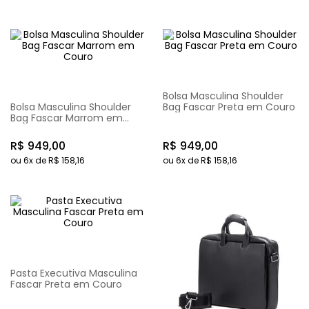
Bolsa Masculina Shoulder
Bolsa Masculina Shoulder
Bag Fascar Preta em Couro
Bag Fascar Marrom em
Couro
R$
949
,
00
R$
949
,
00
ou
6
x de
R$
158
,
16
ou
6
x de
R$
158
,
16
Pasta Executiva Masculina
Fascar Preta em Couro