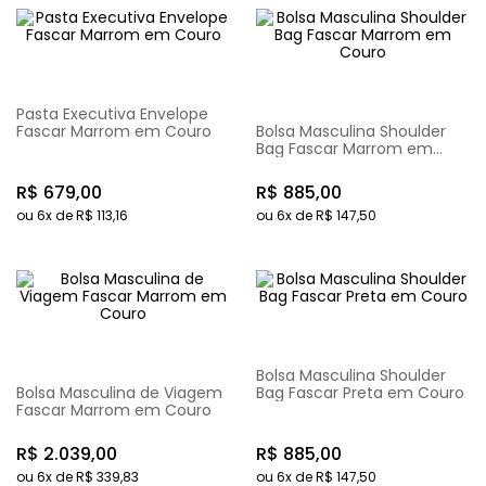
Pasta Executiva Envelope
Fascar Marrom em Couro
Bolsa Masculina Shoulder
Bag Fascar Marrom em
Couro
R$
679
,
00
R$
885
,
00
ou
6
x de
R$
113
,
16
ou
6
x de
R$
147
,
50
Bolsa Masculina Shoulder
Bolsa Masculina de Viagem
Bag Fascar Preta em Couro
Fascar Marrom em Couro
R$
2
.
039
,
00
R$
885
,
00
ou
6
x de
R$
339
,
83
ou
6
x de
R$
147
,
50