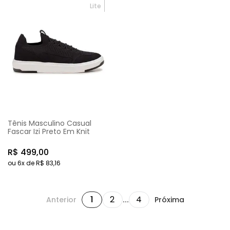
Lite
Tênis Masculino Casual
Fascar Izi Preto Em Knit
R$
499
,
00
ou
6
x de
R$
83
,
16
1
2
4
Anterior
...
Próxima