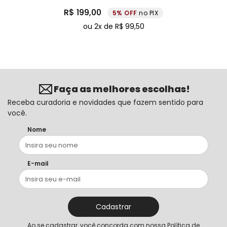
R$
199
,
00
5%
no PIX
ou
2
x de
R$
99
,
50
Faça as melhores escolhas!
Receba curadoria e novidades que fazem sentido para
você.
Nome
E-mail
Cadastrar
Ao se cadastrar, você concorda com nossa
Política de