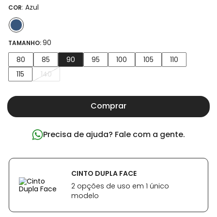
:
Azul
COR
90
TAMANHO:
80
85
90
95
100
105
110
115
140
Comprar
Precisa de ajuda? Fale com a gente.
CINTO DUPLA FACE
2 opções de uso em 1 único
modelo