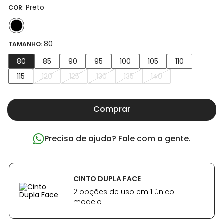
:
Preto
COR
80
TAMANHO:
80
85
90
95
100
105
110
115
120
125
130
135
140
Comprar
Precisa de ajuda? Fale com a gente.
CINTO DUPLA FACE
2 opções de uso em 1 único
modelo