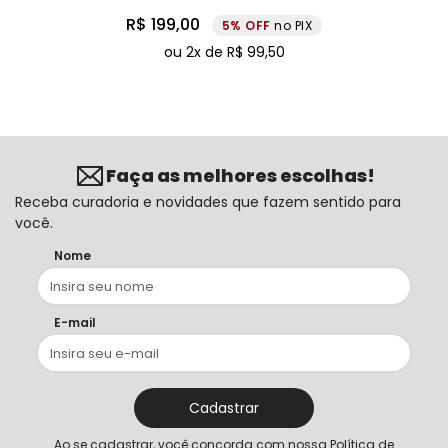
R$
199
,
00
5%
no PIX
ou
2
x de
R$
99
,
50
Faça as melhores escolhas!
Receba curadoria e novidades que fazem sentido para
você.
Nome
E-mail
Cadastrar
Ao se cadastrar, você concorda com nossa
Política de