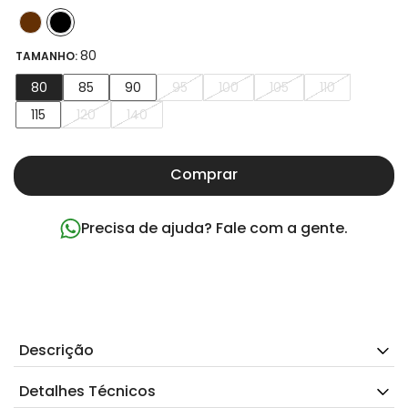
80
TAMANHO:
80
85
90
95
100
105
110
115
120
140
Comprar
Precisa de ajuda? Fale com a gente.
Descrição
Detalhes Técnicos