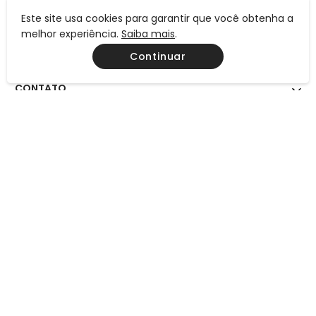
Este site usa cookies para garantir que você obtenha a
INSTITUCIONAL
melhor experiência.
Saiba mais
.
Continuar
AJUDA
CONTATO
MEIOS DE PAGAMENTO
CERTIFICAÇÕES
Preços, condições de pagamento e frete válidos exclusivamente
para compras efetuadas neste site, não valendo necessariamente
para nossas lojas físicas. Todos os preços e condições comerciais
estão sujeitos à alteração sem aviso prévio.
Consulte também a