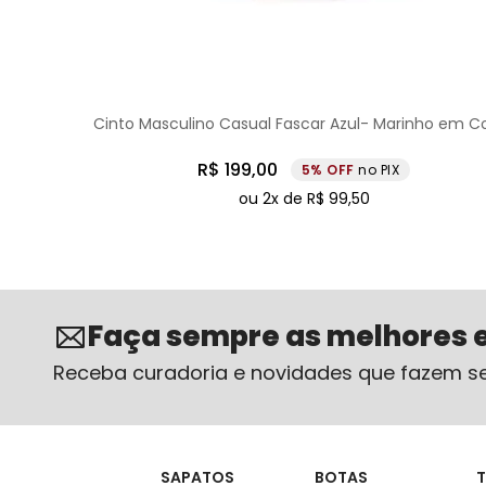
Cinto Masculino Casual Fascar Azul- Marinho em C
R$
199
,
00
5%
no PIX
ou
2
x de
R$
99
,
50
Faça sempre as melhores 
Receba curadoria e novidades que fazem se
SAPATOS
BOTAS
T