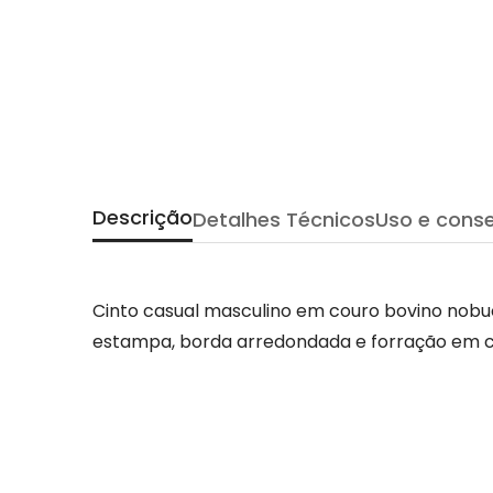
Descrição
Detalhes Técnicos
Uso e cons
Cinto casual masculino em couro bovino nobuc
estampa, borda arredondada e forração em c