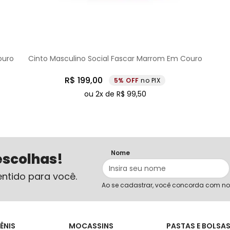
ouro
Cinto Masculino Social Fascar Marrom Em Couro
R$
199
,
00
5%
no PIX
ou
2
x de
R$
99
,
50
Nome
escolhas!
ntido para você.
Ao se cadastrar, você concorda com n
ÊNIS
MOCASSINS
PASTAS E BOLSA