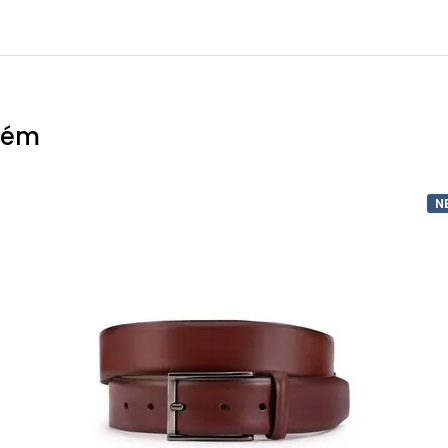
bém
N