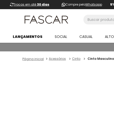
Trocas em até
30 dias
Compre pelo
Whatsapp
5
Buscar produtos
LANÇAMENTOS
SOCIAL
CASUAL
ALT
Acessórios
Cinto
Cinto Masculin