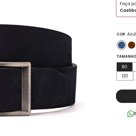
Faça p
Cashba
:
Azul
COR
TAMANHO
80
120