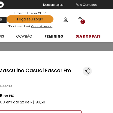
ar
Nossas Lojas
Fale Conosco
É cliente Fascar Club?
Faça seu Login
0
Não é membro?
Cadastre-se!
AIS
OCASIÃO
FEMININO
DIA DOS PAIS
Masculino Casual Fascar Em
24002801
5
no PIX
,
00
em até
2
x de
R$
99
,
50