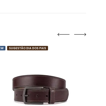
EW
SUGESTÃO DIA DOS PAIS
Cinto Masc