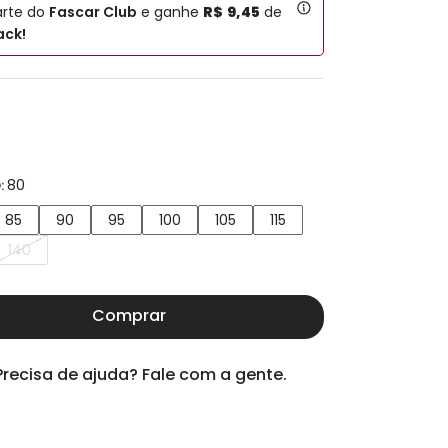
arte do
Fascar Club
e ganhe
R$
9
,
45
de
ck!
80
:
85
90
95
100
105
115
140
Comprar
Precisa de ajuda? Fale com a gente.