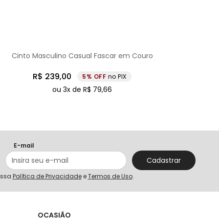
Cinto Masculino Casual Fascar em Couro
R$
239
,
00
5%
no PIX
ou
3
x de
R$
79
,
66
E-mail
Cadastrar
ossa
Política de Privacidade
e
Termos de Uso
.
S
OCASIÃO