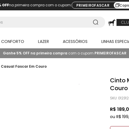
% OFF
na primeira compra com o cupom:
PRIMEIROFASCAR
Copi
O CONFORTO
LAZER
ACESSÓRIOS
LINHAS ESPECI
Ganhe 5% OFF na primeira compra
com o cupom
PRIMEIROFASCAR
o Casual Fascar Em Couro
Cinto 
Couro
SKU
:
01231
R$
189
,
0
ou
R$
199