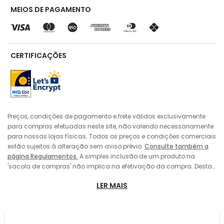
MEIOS DE PAGAMENTO
CERTIFICAÇÕES
Preços, condições de pagamento e frete válidos exclusivamente
para compras efetuadas neste site, não valendo necessariamente
para nossas lojas físicas. Todos os preços e condições comerciais
estão sujeitos à alteração sem aviso prévio.
Consulte também a
página Regulamentos.
A simples inclusão de um produto na
'sacola de compras' não implica na efetivação da compra. Desta
forma, sempre prevalecerá o preço do produto vigente no momento
LER MAIS
da 'finalização' da compra pelo consumidor, no caso de alteração
de preço entre a data de sua colocação da 'sacola de compras' e
a efetivação da compra. A inclusão do produto na 'sacola de
compras' também não implica em sua reserva pelo consumidor,