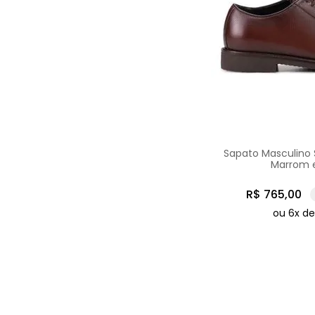
Sapato Masculino 
Marrom 
R$
765
,
00
ou
6
x d