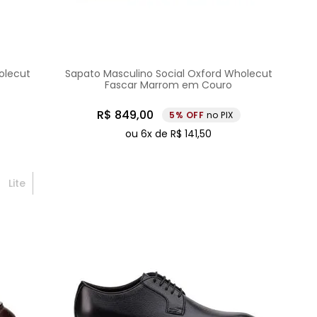
olecut
Sapato Masculino Social Oxford Wholecut
Fascar Marrom em Couro
R$
849
,
00
5%
no PIX
ou
6
x de
R$
141
,
50
Lite