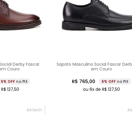
Social Derby Fascar
Sapato Masculino Social Fascar Derb
em Couro
em Couro
R$
765
,
00
5%
no PIX
5%
no PIX
e
R$
127
,
50
ou
6
x de
R$
127
,
50
Airtech
Ai