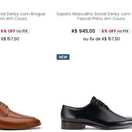
cial Derby com Brogue
Sapato Masculino Social Derby com
rom em Couro
Fascar Preto em Couro
R$
945
,
00
5%
no PIX
5%
no PIX
e
R$
157
,
50
ou
6
x de
R$
157
,
50
NEW