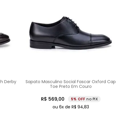
ch Derby
Sapato Masculino Social Fascar Oxford Cap
Toe Preto Em Couro
R$
569
,
00
5%
no PIX
ou
6
x de
R$
94
,
83