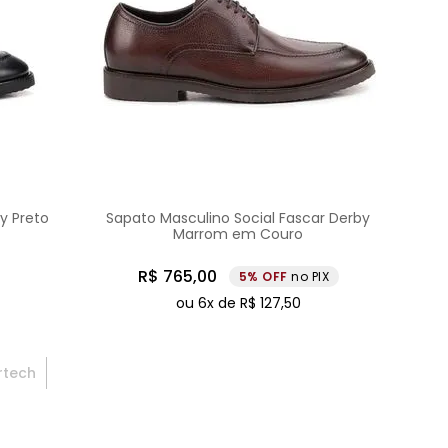
y Preto
Sapato Masculino Social Fascar Derby
Marrom em Couro
R$
765
,
00
5%
no PIX
ou
6
x de
R$
127
,
50
rtech