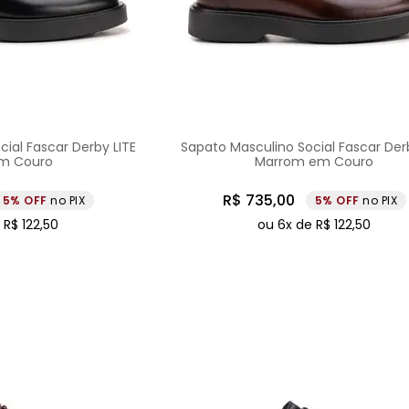
ial Fascar Derby LITE
Sapato Masculino Social Fascar Derb
em Couro
Marrom em Couro
R$
735
,
00
5%
no PIX
5%
no PIX
e
R$
122
,
50
ou
6
x de
R$
122
,
50