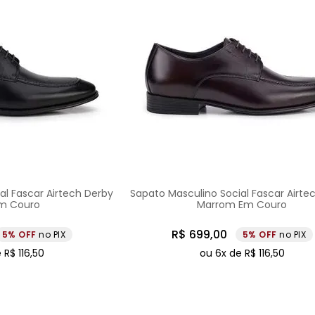
al Fascar Airtech Derby
Sapato Masculino Social Fascar Airte
Em Couro
Marrom Em Couro
R$
699
,
00
5%
no PIX
5%
no PIX
e
R$
116
,
50
ou
6
x de
R$
116
,
50