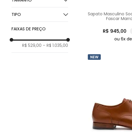
TAMANHO
Couro
Extralight
37
Couro com Borracha
Sapato Masculino So
Coimbra
TIPO
38
Fascar Mar
39
Solado Blaqueado
FAIXAS DE PREÇO
R$
945
,
00
40
Wholecut
ou
6
x d
41
Brogue
R$ 529,00
–
R$ 1.035,00
42
Derby
43
Oxford
NEW
44