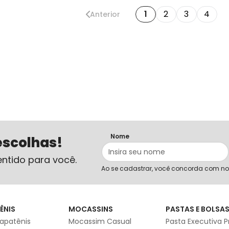
1
2
3
4
Anterior
Nome
escolhas!
ntido para você.
Ao se cadastrar, você concorda com n
ÊNIS
MOCASSINS
PASTAS E BOLSA
apatênis
Mocassim Casual
Pasta Executiva P