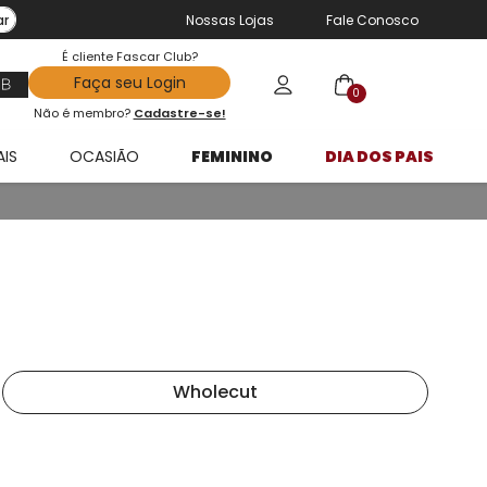
ar
Nossas Lojas
Fale Conosco
É cliente Fascar Club?
Faça seu Login
0
Não é membro?
Cadastre-se!
AIS
OCASIÃO
FEMININO
DIA DOS PAIS
Wholecut