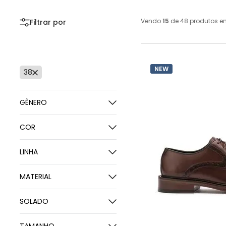
Vendo
15
de
48
produtos e
NEW
38
GÊNERO
Masculino
COR
Marrom
LINHA
Preto
Active Air Flow
MATERIAL
Lite
Couro Bovino
Airtech
SOLADO
Couro de Carneiro
Altus
Borracha
Couro de Cabra
IZI