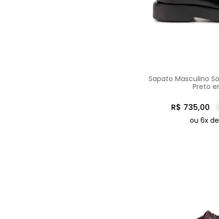
Sapato Masculino Soc
Preto 
R$
735
,
00
ou
6
x d