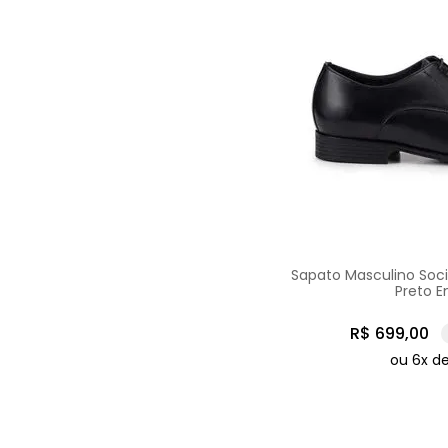
Sapato Masculino Soci
Preto 
R$
699
,
00
ou
6
x d