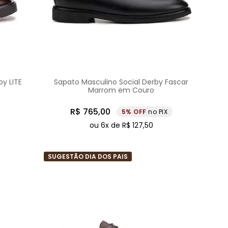
y LITE
Sapato Masculino Social Derby Fascar
Marrom em Couro
R$
765
,
00
5%
no PIX
ou
6
x de
R$
127
,
50
SUGESTÃO DIA DOS PAIS