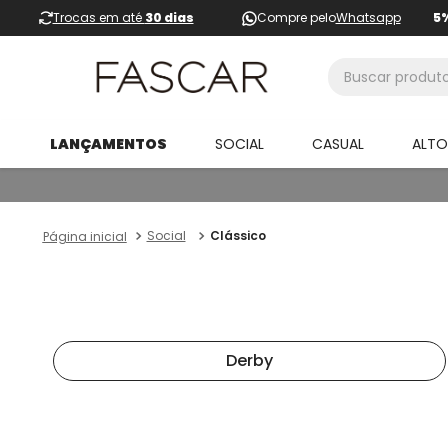
Trocas em até
30 dias
Compre pelo
Whatsapp
5
Buscar produtos
LANÇAMENTOS
SOCIAL
CASUAL
ALT
Social
Clássico
Derby