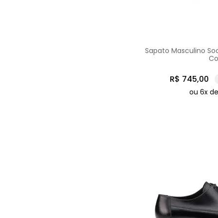
Sapato Masculino So
Co
R$
745
,
00
ou
6
x d