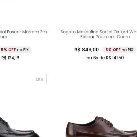
cial Fascar Marrom Em
Sapato Masculino Social Oxford Wh
uro
Fascar Preto em Couro
R$
849
,
00
5%
no PIX
5%
no PIX
e
R$
124
,
16
ou
6
x de
R$
141
,
50
Lite