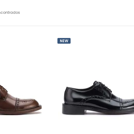
ncontrados
NEW