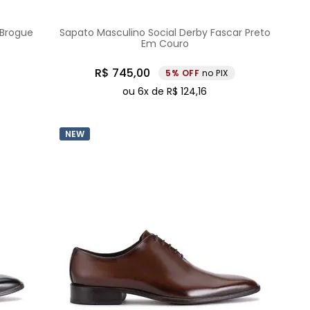
 Brogue
Sapato Masculino Social Derby Fascar Preto
Em Couro
R$
745
,
00
5%
no PIX
ou
6
x de
R$
124
,
16
NEW